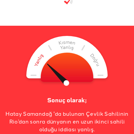
Sonuç olarak;
Hatay Samandağ 'da bulunan Çevlik Sahilinin
Rio’dan sonra dünyanın en uzun ikinci sahili
olduğu iddiası yanlış.