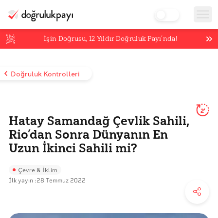
İşin Doğrusu,
12
Yıldır Doğruluk Payı’nda!
Doğruluk Kontrolleri
2'
Hatay Samandağ Çevlik Sahili,
Rio’dan Sonra Dünyanın En
Uzun İkinci Sahili mi?
Çevre & İklim
İlk yayın :
28 Temmuz 2022