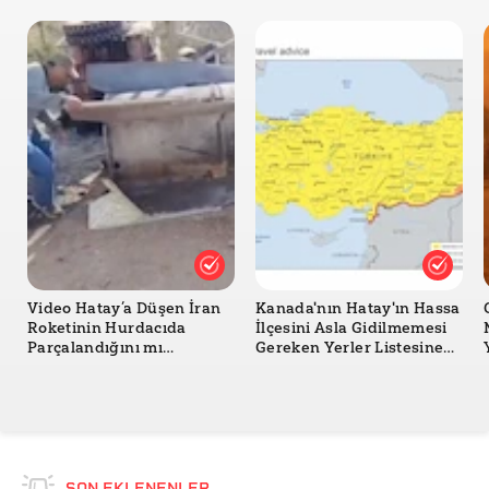
Video Hatay’a Düşen İran
Kanada'nın Hatay'ın Hassa
Roketinin Hurdacıda
İlçesini Asla Gidilmemesi
Parçalandığını mı
Gereken Yerler Listesine
Gösteriyor?
Aldığı İddiası Doğru mu?
SON EKLENENLER