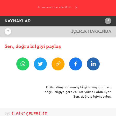
Bu sonuca itiraz edebilirsin
+
KAYNAKLAR
+
İÇERİK HAKKINDA
İDDİA KAYNAĞI
İddia Kaynağı
Sen, doğru bilgiyi paylaş
YAYIN TARİHİ
28 Temmuz 2022 07:12
REFERANSLAR
Hatay Valiliği
Kaş Valiliği
ETİKETLER
Statista
Sahil
Hatay
plaj
kaş
samandağ
çevlik
Dijital dünyada yanlış bilginin yayılma hızı,
doğru bilgiye göre 20 kat yüksek olabiliyor.
enuzun
kumsa
rio
WorldAtlas
Sen, doğru bilgiyi paylaş.
İLGİNİ ÇEKEBİLİR