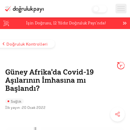
İşin Doğrusu,
12
Yıldır Doğruluk Payı’nda!
Doğruluk Kontrolleri
7'
Güney Afrika'da Covid-19
Aşılarının İmhasına mı
Başlandı?
Sağlık
İlk yayın :
20 Ocak 2022