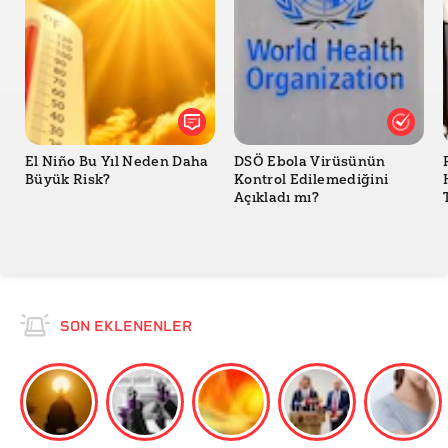
19'a yakalandı
El Niño Bu Yıl Neden Daha
DSÖ Ebola Virüsünün
Büyük Risk?
Kontrol Edilemediğini
Açıkladı mı?
SON EKLENENLER