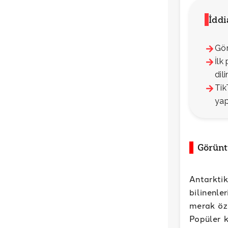
İdd
Gör
İlk
dil
Tik
yap
Görünt
Antarkt
bilinenle
merak öze
Popüler k