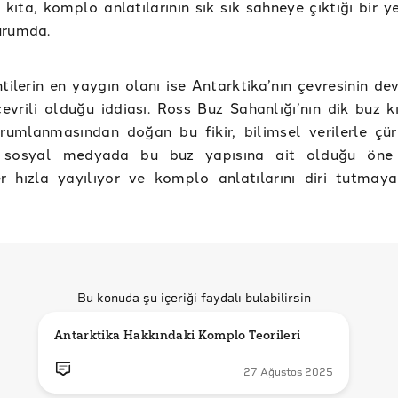
e kıta, komplo anlatılarının sık sık sahneye çıktığı bir y
urumda.
tilerin en yaygın olanı ise Antarktika’nın çevresinin de
 çevrili olduğu iddiası. Ross Buz Sahanlığı’nın dik buz kı
orumlanmasından doğan bu fikir, bilimsel verilerle çü
 sosyal medyada bu buz yapısına ait olduğu öne 
er hızla yayılıyor ve komplo anlatılarını diri tutma
Bu konuda şu içeriği faydalı bulabilirsin
Antarktika Hakkındaki Komplo Teorileri
27 Ağustos 2025