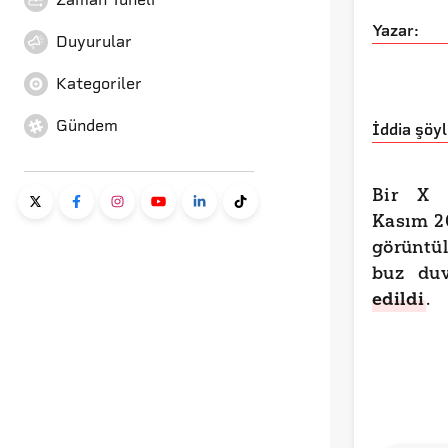
Yazar:
Duyurular
Kategoriler
Gündem
İddia şöyl
Bir X 
Kasım 20
görüntü
buz duv
edildi
.