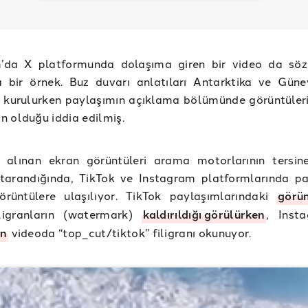
’da X platformunda dolaşıma giren bir video da sö
ra bir örnek. Buz duvarı anlatıları Antarktika ve Gün
n kurulurken paylaşımın açıklama bölümünde görüntüler
 olduğu iddia edilmiş.
 alınan ekran görüntüleri arama motorlarının tersin
 tarandığında, TikTok ve Instagram platformlarında pa
örüntülere ulaşılıyor. TikTok paylaşımlarındaki
görü
filigranların (watermark)
kaldırıldığı
görülürken
, Inst
an
videoda “top_cut/tiktok” filigranı okunuyor.