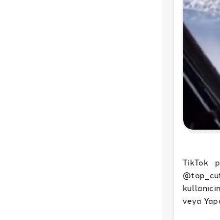
TikTok p
@top_cut
kullanıcı
veya Yap