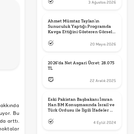
3 Ağustos 2026
Ahmet Mümtaz Taylan’ın 
Sunuculuk Yaptığı Programda 
Kavga Ettiğini Gösteren Görsel 
Orijinal mi?
20 Mayıs 2026
2026'da Net Asgari Ücret: 28.075 
TL
22 Aralık 2025
Eski Pakistan Başbakanı İmran 
akkında
Han BM Konuşmasında İsrail ve 
Türk Ordusu ile İlgili İfadeler mi 
tuyor. Bu
Kullandı?
a arttı.
4 Eylül 2024
noktalar