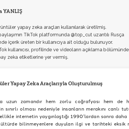
ia YANLIŞ
üntüler yapay zeka araçları kullanılarak üretilmiş.
 paylaşımın TikTok platformunda @top_cut uzantılı Rusça
inde içerik üreten bir kullanıcıya ait olduğu bulunuyor.
Tok kullanıcısı, profilinde ve videoların açıklama bölümünde
ay zeka etiketlerine yer vermiş.
üler Yapay Zeka Araçlarıyla Oluşturulmuş
ika uzun zamandır hem zorlu coğrafyası hem de h
rin sınırlı olması nedeniyle insanların merakını canlı tu
llikle internetin yaygınlaştığı 1990’lardan sonra daha d
ültürde bilinmeyenlere duyulan ilgi ve tarihteki eksik 