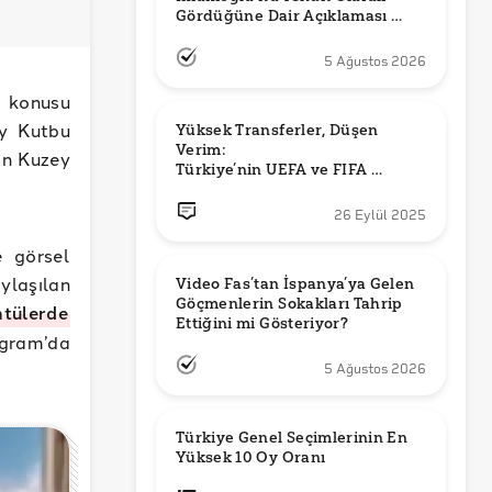
Gördüğüne Dair Açıklaması 
Güncel mi?
5 Ağustos 2026
z konusu
ey Kutbu
Yüksek Transferler, Düşen 
Verim: 

in Kuzey
Türkiye’nin UEFA ve FIFA 
Sıralamalarındaki Yeri
26 Eylül 2025
e görsel
ylaşılan
Video Fas’tan İspanya’ya Gelen 
Göçmenlerin Sokakları Tahrip 
ntülerde
Ettiğini mi Gösteriyor?
agram’da
5 Ağustos 2026
Türkiye Genel Seçimlerinin En 
Yüksek 10 Oy Oranı