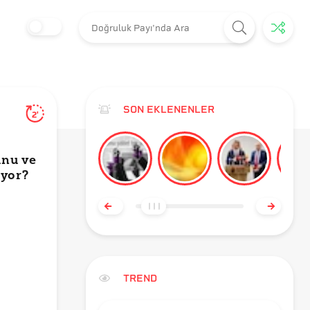
SON EKLENENLER
2'
unu ve
iyor?
TREND