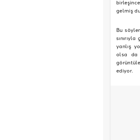
birleşinc
gelmiş d
Bu söylen
sınırıyla
yanlış y
olsa da
görüntül
ediyor.