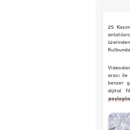
25 Kasım
anlatıla
üzerinde
Kutbundan
Videodan
aracı ile
benzer g
dijital 
paylaşıl