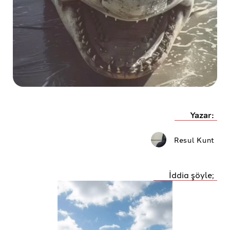
Yazar:
Resul Kunt
İddia şöyle;