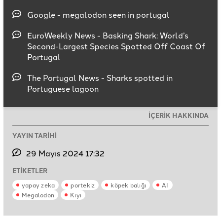
Google - megalodon seen in portugal
EuroWeekly News - Basking Shark: World’s
Second-Largest Species Spotted Off Coast Of
Portugal
The Portugal News - Sharks spotted in
Portuguese lagoon
İÇERİK HAKKINDA
YAYIN TARİHİ
29 Mayıs 2024 17:32
ETİKETLER
yapay zeka
portekiz
köpek balığı
AI
Megalodon
Kıyı