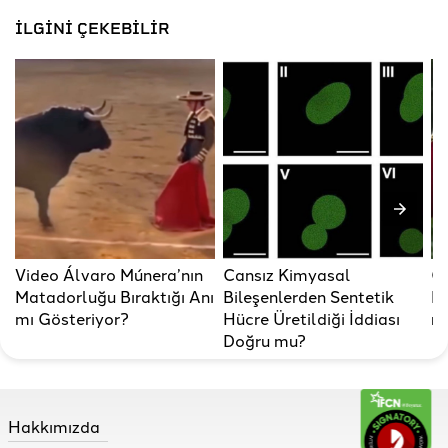
İLGİNİ ÇEKEBİLİR
Video Álvaro Múnera’nın
Cansız Kimyasal
Gö
Matadorluğu Bıraktığı Anı
Bileşenlerden Sentetik
No
mı Gösteriyor?
Hücre Üretildiği İddiası
mü
Doğru mu?
Hakkımızda