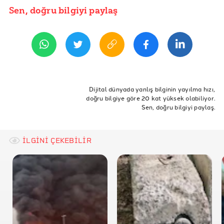
Sen, doğru bilgiyi paylaş
YAYIN TARİHİ
13 Ekim 2020 11:42
REFERANSLAR
Typncmep
Wikipedia
ETİKETLER
Ardahan Valiliği
Doğruluk Payı
Doğrulama
ardahan
kurtkale
Dijital dünyada yanlış bilginin yayılma hızı,
doğru bilgiye göre 20 kat yüksek olabiliyor.
kurtkale nehri
kura nehri
Sen, doğru bilgiyi paylaş.
İLGİNİ ÇEKEBİLİR