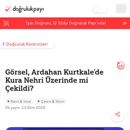
İşin Doğrusu,
12
Yıldır Doğruluk Payı’nda!
Doğruluk Kontrolleri
10'
Görsel, Ardahan Kurtkale’de
Kura Nehri Üzerinde mi
Çekildi?
Kent & İmar
Çevre & İklim
İlk yayın :
13 Ekim 2020