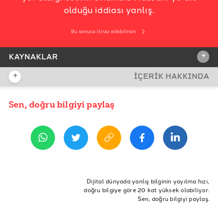
olduğu iddiası yanlış.
Bu sonuca itiraz edebilirsin
+
KAYNAKLAR
+
İÇERİK HAKKINDA
İDDİA KAYNAĞI
İddia Kaynağı
Sen, doğru bilgiyi paylaş
YAYIN TARİHİ
17 Eylül 2021 13:20
REFERANSLAR
Shamsia Hassani’nin Resmi Instagram Hesabı
VML&R İsimli Ajansın Web Sayfası
Shamsia Hassani’nin Web Sitesi
Dijital dünyada yanlış bilginin yayılma hızı,
doğru bilgiye göre 20 kat yüksek olabiliyor.
Sen, doğru bilgiyi paylaş.