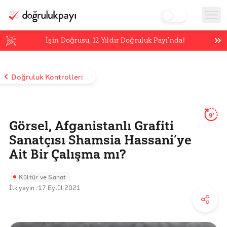
İşin Doğrusu,
12
Yıldır Doğruluk Payı’nda!
Doğruluk Kontrolleri
9'
Görsel, Afganistanlı Grafiti
Sanatçısı Shamsia Hassani’ye
Ait Bir Çalışma mı?
Kültür ve Sanat
İlk yayın :
17 Eylül 2021