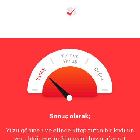
Sonuç olarak;
Yüzü görünen ve elinde kitap tutan bir kadının
yer aldığı eserin Shamsia Hassani’ye ait