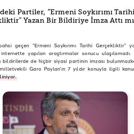
deki Partiler, “Ermeni Soykırımı Tarih
liktir” Yazan Bir Bildiriye İmza Attı m
bahsi geçen “Ermeni Soykırımı Tarihi Gerçekliktir” y
, internette yapılan araştırmalar sonucu ulaşılamadı.
an bildirilerde de hiçbir siyasi partinin imzası bulunma
milletvekili Garo Paylan’ın 7 yıldır konuyla ilgili kanu
liniyor.