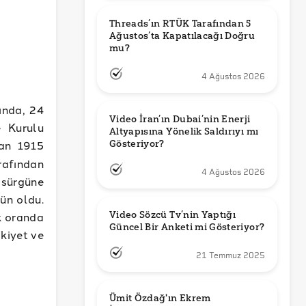
Threads’ın RTÜK Tarafından 5 
Ağustos’ta Kapatılacağı Doğru 
mu?
4 Ağustos 2026
ında, 24
Video İran’ın Dubai’nin Enerji 
 Kurulu
Altyapısına Yönelik Saldırıyı mı 
san 1915
Gösteriyor?
arafından
4 Ağustos 2026
sürgüne
gün oldu.
k oranda
Video Sözcü Tv’nin Yaptığı 
Güncel Bir Anketi mi Gösteriyor?
lkiyet ve
21 Temmuz 2025
Ümit Özdağ'ın Ekrem 