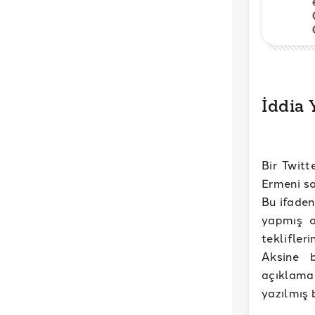
İddia
Bir Twitt
Ermeni soy
Bu ifaden
yapmış o
teklifler
Aksine 
açıklamal
yazılmış 