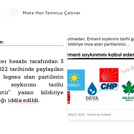
Mete Han Temmuz Çetiner
e;
ter hesabı tarafından 5
22 tarihinde paylaşılan
 logosu olan partilerin
i soykırımı tarihi
iktir” yazan bildiriye
ığı
iddia edildi
.