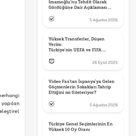
İmamoğlu'nu Tehdit Olarak 
Gördüğüne Dair Açıklaması 
Güncel mi?
5 Ağustos 2026
Yüksek Transferler, Düşen 
Verim: 

Türkiye’nin UEFA ve FIFA 
Sıralamalarındaki Yeri
26 Eylül 2025
Video Fas’tan İspanya’ya Gelen 
Göçmenlerin Sokakları Tahrip 
Ettiğini mi Gösteriyor?
herhangi
 yapılan
5 Ağustos 2026
leştirel
Türkiye Genel Seçimlerinin En 
Yüksek 10 Oy Oranı