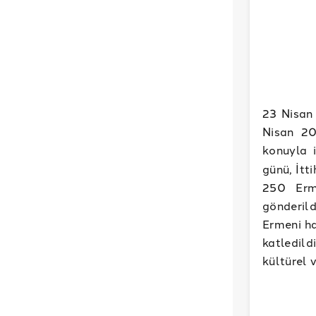
23 Nisan 
Nisan 20
konuyla i
günü, İtt
250 Erme
gönderild
Ermeni ha
katledild
kültürel v