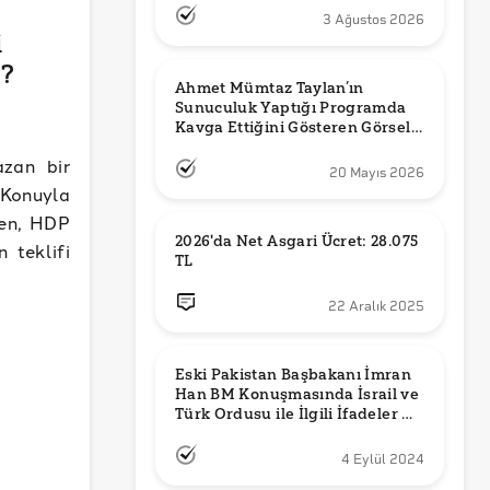
3 Ağustos 2026
i
ı?
Ahmet Mümtaz Taylan’ın 
Sunuculuk Yaptığı Programda 
Kavga Ettiğini Gösteren Görsel 
Orijinal mi?
azan bir
20 Mayıs 2026
 Konuyla
zken, HDP
2026'da Net Asgari Ücret: 28.075 
n teklifi
TL
22 Aralık 2025
Eski Pakistan Başbakanı İmran 
Han BM Konuşmasında İsrail ve 
Türk Ordusu ile İlgili İfadeler mi 
Kullandı?
4 Eylül 2024