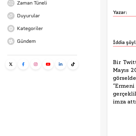
Zaman Tüneli
Yazar:
Duyurular
Kategoriler
Gündem
İddia şöyl
Bir Twit
Mayıs 20
görselde
“Ermen
gerçekl
imza att