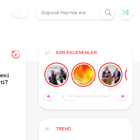
SON EKLENENLER
2'
meni
ti?
TREND