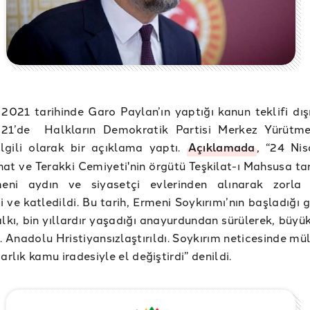
2021 tarihinde Garo Paylan’ın yaptığı kanun teklifi dış
21’de Halkların Demokratik Partisi Merkez Yürütme
lgili olarak bir açıklama yaptı.
Açıklamada
, “24 Ni
ihat ve Terakki Cemiyeti'nin örgütü Teşkilat-ı Mahsusa t
ni aydın ve siyasetçi evlerinden alınarak zorla 
i ve katledildi. Bu tarih, Ermeni Soykırımı’nın başladığı 
lkı, bin yıllardır yaşadığı anayurdundan sürülerek, büyü
i. Anadolu Hristiyansızlaştırıldı. Soykırım neticesinde mü
arlık kamu iradesiyle el değiştirdi” denildi.