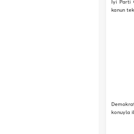
İyi Part
kanun tekl
Demokrat
konuyla il