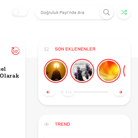
SON EKLENENLER
10'
sel
 Olarak
TREND