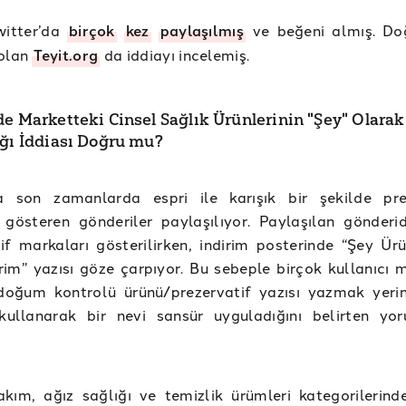
witter’da
birçok
kez
paylaşılmış
ve beğeni almış. Do
 olan
Teyit.org
da iddiayı incelemiş.
de Marketteki Cinsel Sağlık Ürünlerinin "Şey" Olarak
ığı İddiası Doğru mu?
da son zamanlarda espri ile karışık bir şekilde pre
gösteren gönderiler paylaşılıyor. Paylaşılan gönderid
if markaları gösterilirken, indirim posterinde “Şey Ürü
im” yazısı göze çarpıyor. Bu sebeple birçok kullanıcı m
oğum kontrolü ürünü/prezervatif yazısı yazmak yerin
 kullanarak bir nevi sansür uyguladığını belirten yo
akım, ağız sağlığı ve temizlik ürümleri kategorilerind