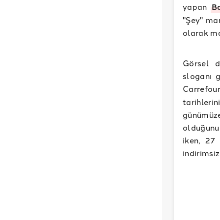
yapan
B
"Şey" mar
olarak ma
Görsel d
sloganı 
Carrefou
tarihleri
günümüze 
olduğunu
iken, 27 
indirimsi