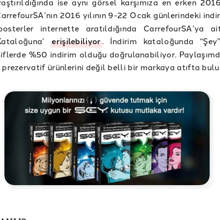
aştırıldığında ise aynı görsel karşımıza en erken 2016
CarrefourSA’nın 2016 yılının 9-22 Ocak günlerindeki indi
posterler internette aratıldığında CarrefourSA’ya a
Kataloğuna’
erişilebiliyor
. İndirim kataloğunda “Şey
iflerde %50 indirim olduğu doğrulanabiliyor. Paylaşım
 prezervatif ürünlerini değil belli bir markaya atıfta bul