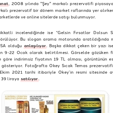
anat
, 2008 yılında "Şey" markalı prezervatifi piyasa
kalı prezervatif bir dönem market raflarında yer alırke
rketlerde ve online sitelerde satışı bulunmuyor.
ikkatli incelendiğinde ise “Gelsin Fırsatlar Dolsun S
görülüyor. Bu slogan arama motorunda aratıldığında 
rSA olduğu
anlaşılıyor
. Başka dikkat çeken bir yazı is
nin 9-22 Ocak olarak belirtilmesi. Görselde gözüken fi
göre indirimsiz fiyatının 19 TL olması, görüntünün es
 gösteriyor. Fotoğrafta Okey Sıcak Temas prezervatifi
Ekim 2021 tarihi itibariyle Okey’in resmi sitesinde a
z 39 liraya
satılıyor
.