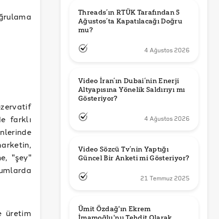
Threads’ın RTÜK Tarafından 5 
ğrulama
Ağustos’ta Kapatılacağı Doğru 
mu?
4 Ağustos 2026
Video İran’ın Dubai’nin Enerji 
Altyapısına Yönelik Saldırıyı mı 
Gösteriyor?
zervatif
e farklı
4 Ağustos 2026
nlerinde
arketin,
Video Sözcü Tv’nin Yaptığı 
e, "şey"
Güncel Bir Anketi mi Gösteriyor?
rumlarda
21 Temmuz 2025
Ümit Özdağ'ın Ekrem 
e üretim
İmamoğlu'nu Tehdit Olarak 