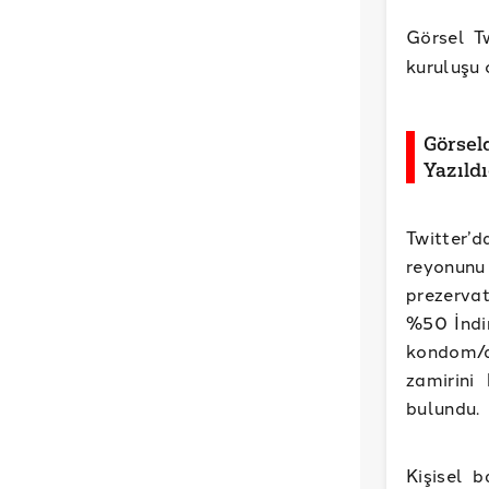
Görsel T
kuruluşu
Görsel
Yazıld
Twitter’
reyonunu 
prezervat
%50 İndir
kondom/d
zamirini
bulundu.
Kişisel b