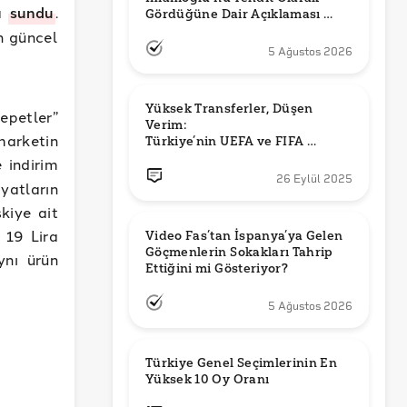
ya
sundu
.
Gördüğüne Dair Açıklaması 
Güncel mi?
n güncel
5 Ağustos 2026
Yüksek Transferler, Düşen 
epetler”
Verim: 

marketin
Türkiye’nin UEFA ve FIFA 
Sıralamalarındaki Yeri
e indirim
26 Eylül 2025
yatların
kiye ait
 19 Lira
Video Fas’tan İspanya’ya Gelen 
Göçmenlerin Sokakları Tahrip 
ynı ürün
Ettiğini mi Gösteriyor?
5 Ağustos 2026
Türkiye Genel Seçimlerinin En 
Yüksek 10 Oy Oranı