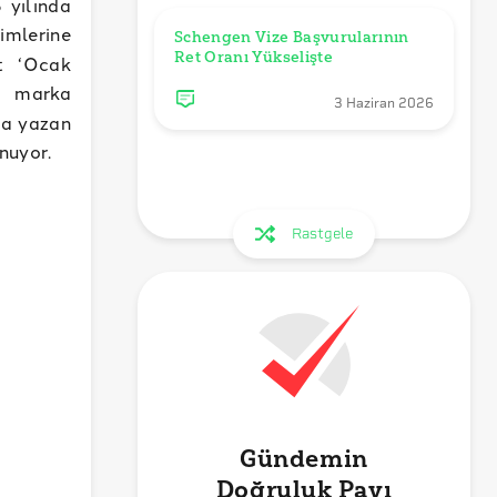
 yılında
rimlerine
Schengen Vize Başvurularının 
it ‘Ocak
” marka
3 Haziran 2026
da yazan
unuyor.
Rastgele
Gündemin
Doğruluk Payı