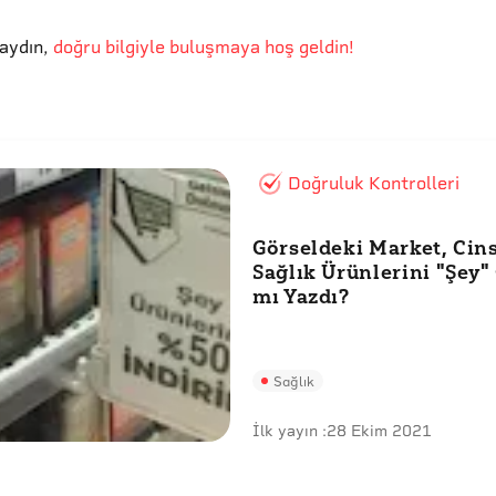
aydın
,
doğru bilgiyle buluşmaya hoş geldin!
Doğruluk Kontrolleri
Görseldeki Market, Cin
Sağlık Ürünlerini "Şey"
mı Yazdı?
Sağlık
İlk yayın :
28 Ekim 2021