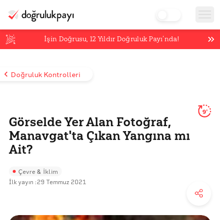
İşin Doğrusu,
12
Yıldır Doğruluk Payı’nda!
Doğruluk Kontrolleri
9'
Görselde Yer Alan Fotoğraf,
Manavgat'ta Çıkan Yangına mı
Ait?
Çevre & İklim
İlk yayın :
29 Temmuz 2021