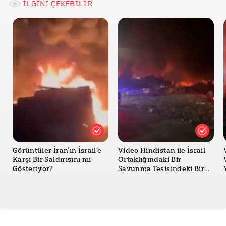
İLGİNİ ÇEKEBİLİR
NASA- Earth Observatory- Rim Fire
National Geographic
AFAD- Manavgat Yangını Açıklaması
En Son Haber
Cumhuriyet
Görüntüler İran’ın İsrail’e
Video Hindistan ile İsrail
Karşı Bir Saldırısını mı
Ortaklığındaki Bir
Gösteriyor?
Savunma Tesisindeki Bir
Yangını mı Gösteriyor?