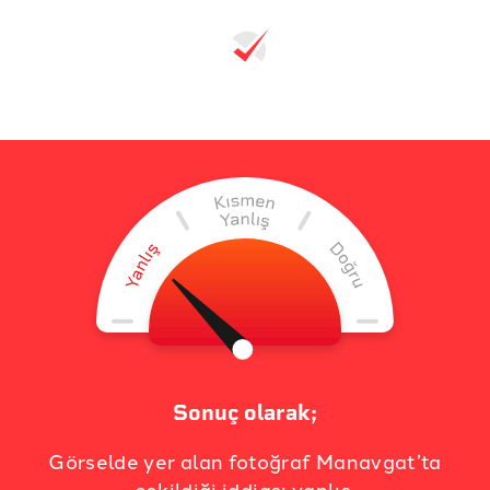
Sonuç olarak;
Görselde yer alan fotoğraf Manavgat’ta
çekildiği iddiası yanlış.