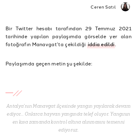
Ceren Satıl
Bir Twitter hesabı tarafından 29 Temmuz 2021
tarihinde yapılan paylaşımda görselde yer alan
fotoğrafın Manavgat’ta çekildiği
iddia edildi
.
Paylaşımda geçen metin şu şekilde:
Antalya'nın Manavgat ilçesinde yangın yayılarak devam
ediyor… Onlarca hayvan yangında telef oluyor. Yangının
en kısa zamanda kontrol altına alınmasını temenni
ediyoruz.