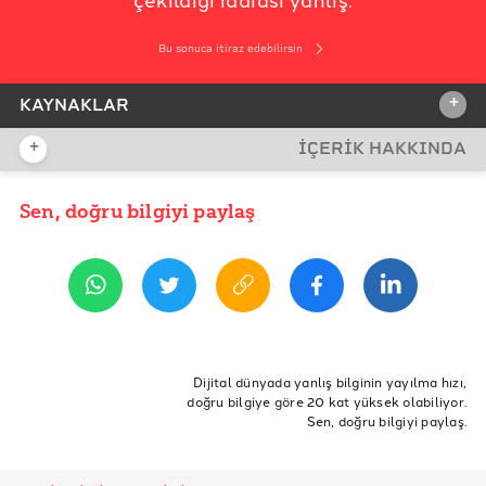
Bu sonuca itiraz edebilirsin
+
KAYNAKLAR
+
İÇERİK HAKKINDA
İDDİA KAYNAĞI
İddia Kaynağı
Sen, doğru bilgiyi paylaş
YAYIN TARİHİ
29 Temmuz 2021 11:48
REFERANSLAR
Milliyet
Sözcü
ETİKETLER
Anadolu Haber Ajansı
Yangın
Manavgat
Dijital dünyada yanlış bilginin yayılma hızı,
doğru bilgiye göre 20 kat yüksek olabiliyor.
Gerçek Gündem
Sen, doğru bilgiyi paylaş.
United States Department of Agriculture- 2013 Rim
Fire