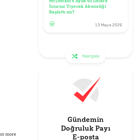
McDonald’s Aylık 65 Dolara 
Sınırsız Yiyecek Aboneliği 
Başlattı mı?
13 Mayıs 2026
Rastgele
Gündemin
Doğruluk Payı
for more
E-posta