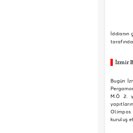
İddianın 
tarafında
İzmir 
Bugün İz
Pergamon 
M.Ö 2. y
yapıtlar
Olimpos T
kuruluş e