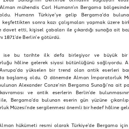
Alman mühendis Carl Humann’ın Bergama bölgesinde 
 oldu. Humann Türkiye’ye gelip Bergama’da buluna
rı keşfettikten sonra kazı çalışmaları yapmak üzere bir
e davet etti, kişisel çabaları ile çıkardığı sunağa ait ba
nı 1871’de Berlin’e götürdü.
 ise bu tarihte ilk defa birleşiyor ve büyük bi
rluğu hâline gelerek siyasi bütünlüğünü sağlıyordu. 
Avrupa’da yükselen bir trend olan antik eserleri ba
 da başlamış oldu. O dönemde Alman İmparatorluk Mü
bulunan Alexander Conze’nin Bergama Sunağı’na ait pa
kavraması ve antik eserlerin Berlin’de bulunmasını
 ile, Bergama’da bulunan eserin gün yüzüne çıkarıl
luk Müzesi’nde sergilenmesi önemli bir hedef hâline geld
Alman hükümeti resmi olarak Türkiye’de Bergama için 