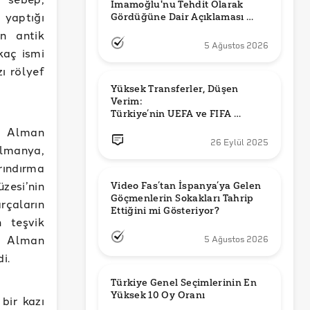
İmamoğlu'nu Tehdit Olarak 
yaptığı
Gördüğüne Dair Açıklaması 
Güncel mi?
n antik
5 Ağustos 2026
kaç ismi
zı rölyef
Yüksek Transferler, Düşen 
Verim: 

Türkiye’nin UEFA ve FIFA 
Sıralamalarındaki Yeri
r Alman
26 Eylül 2025
Almanya,
rındırma
zesi’nin
Video Fas’tan İspanya’ya Gelen 
Göçmenlerin Sokakları Tahrip 
rçaların
Ettiğini mi Gösteriyor?
n teşvik
ıp Alman
5 Ağustos 2026
i.
Türkiye Genel Seçimlerinin En 
Yüksek 10 Oy Oranı
bir kazı