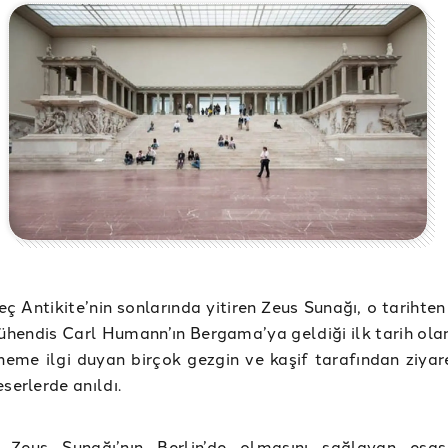
Geç Antikite’nin sonlarında yitiren Zeus Sunağı, o tarihten
endis Carl Humann’ın Bergama’ya geldiği ilk tarih ola
eme ilgi duyan birçok gezgin ve kaşif tarafından ziyare
serlerde anıldı.
Zeus Sunağı’nın Berlin’de olmasını sağlayan esas