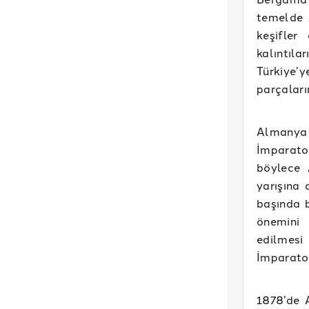
temelde 
keşifler
kalıntıla
Türkiye’y
parçaları
Almanya
İmparato
böylece 
yarışına
başında 
önemini 
edilmesi
İmparator
1878’de 