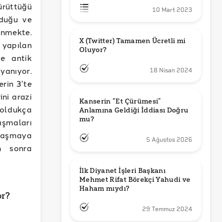
ürüttüğü
10 Mart 2023
lduğu ve
inmekte.
X (Twitter) Tamamen Ücretli mi 
 yapılan
Oluyor?
e antik
yanıyor.
18 Nisan 2024
rin 3’te
ini arazi
Kanserin “Et Çürümesi” 
 oldukça
Anlamına Geldiği İddiası Doğru 
mu?
ışmaları
laşmaya
5 Ağustos 2026
n sonra
İlk Diyanet İşleri Başkanı 
Mehmet Rifat Börekçi Yahudi ve 
Haham mıydı?
or?
29 Temmuz 2024