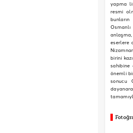
yapma li
resmi ol
bunların
Osmanlı 
anlaşma,
eserlere 
Nizamname
birini kaz
sahibine
önemli bi
sonucu 
dayanar
tamamıyla
Fotoğr