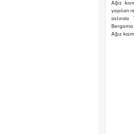
Ağız kısm
yapılan r
aslında 
Bergama Z
Ağız kısm