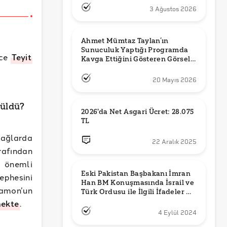
3 Ağustos 2026
Ahmet Mümtaz Taylan’ın 
Sunuculuk Yaptığı Programda 
nce
Teyit
Kavga Ettiğini Gösteren Görsel 
Orijinal mi?
20 Mayıs 2026
rüldü?
2026'da Net Asgari Ücret: 28.075 
TL
çağlarda
22 Aralık 2025
rafından
n önemli
Eski Pakistan Başbakanı İmran 
ephesini
Han BM Konuşmasında İsrail ve 
gamon’un
Türk Ordusu ile İlgili İfadeler mi 
Kullandı?
mekte
.
4 Eylül 2024