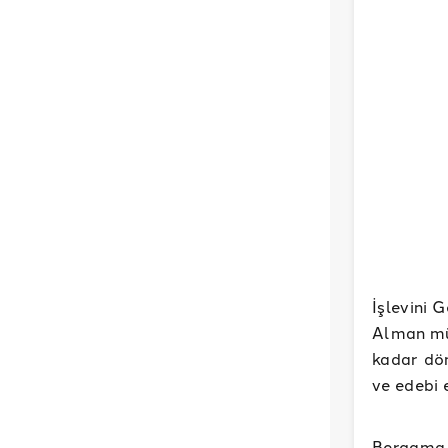
İşlevini 
Alman müh
kadar dön
ve edebi e
Bergama 