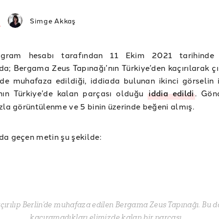
Simge Akkaş
agram hesabı tarafından 11 Ekim 2021 tarihinde 
a; Bergama Zeus Tapınağı’nın Türkiye’den kaçırılarak çık
’de muhafaza edildiği, iddiada bulunan ikinci görselin 
’nın Türkiye’de kalan parçası olduğu
iddia edildi
. Gön
zla görüntülenme ve 5 binin üzerinde beğeni almış.
a geçen metin şu şekilde:
çırılıp Berlin’de muhafaza edilen Bergama Zeus Tapınağı. Bu d
kaçıramadıkları elimizde kalan bir parçası.