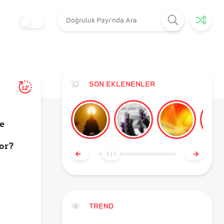
SON EKLENENLER
12'
s
ve
or?
TREND