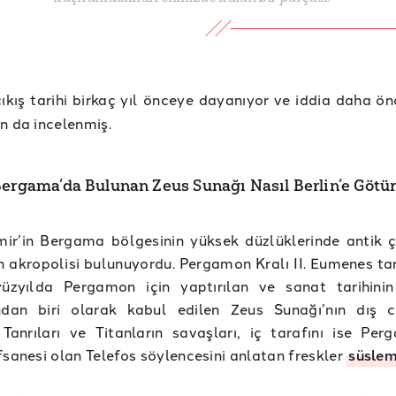
çıkış tarihi birkaç yıl önceye dayanıyor ve iddia daha ö
n da incelenmiş.
Bergama’da Bulunan Zeus Sunağı Nasıl Berlin’e Götü
mir’in Bergama bölgesinin yüksek düzlüklerinde antik 
akropolisi bulunuyordu. Pergamon Kralı II. Eumenes ta
üzyılda Pergamon için yaptırılan ve sanat tarihini
ından biri olarak kabul edilen Zeus Sunağı’nın dış c
anrıları ve Titanların savaşları, iç tarafını ise Per
fsanesi olan Telefos söylencesini anlatan freskler
süsle