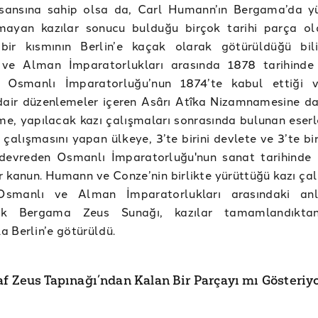
sansına sahip olsa da, Carl Humann’ın Bergama’da y
mayan kazılar sonucu bulduğu birçok tarihi parça o
 bir kısmının Berlin’e kaçak olarak götürüldüğü bil
ve Alman İmparatorlukları arasında 1878 tarihinde
 Osmanlı İmparatorluğu’nun 1874’te kabul ettiği v
dair düzenlemeler içeren Asârı Atîka Nizamnamesine da
, yapılacak kazı çalışmaları sonrasında bulunan eserle
ı çalışmasını yapan ülkeye, 3’te birini devlete ve 3’te bir
 devreden Osmanlı İmparatorluğu'nun sanat tarihinde
r kanun. Humann ve Conze’nin birlikte yürüttüğü kazı çal
Osmanlı ve Alman İmparatorlukları arasındaki an
ak Bergama Zeus Sunağı, kazılar tamamlandıkta
 Berlin’e götürüldü.
af Zeus Tapınağı’ndan Kalan Bir Parçayı mı Gösteriy