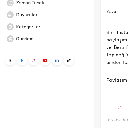
Zaman Tüneli
Yazar:
Duyurular
Kategoriler
Bir Inst
Gündem
paylaşımd
ve Berlin
Tapınağı
binden fa
Paylaşımd
Bizden ka