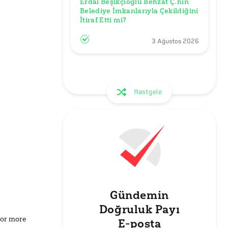
Erdal Beşikçioğlu Behzat Ç.’nin 
Belediye İmkanlarıyla Çekildiğini 
3 Ağustos 2026
Rastgele
Gündemin
Doğruluk Payı
for more
E-posta