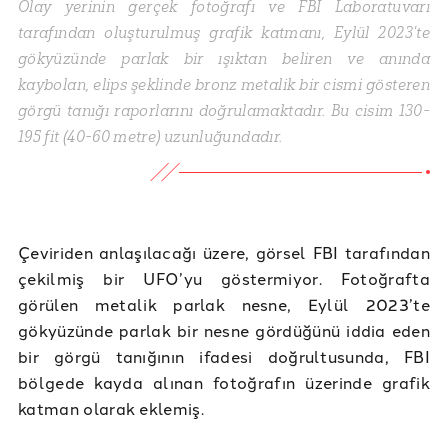
Olay yerinin gerçek fotoğrafı ve FBI Laboratuvarı
tarafından oluşturulmuş grafik katmanı, Eylül 2023'te
gökyüzünde parlak bir ışıktan beliren ve anında
kaybolan, elips şeklinde bronz metalik bir cismi gösteren
görgü tanığı raporlarını doğrulamaktadır. Bu cisim 130-
195 fit (40-60 metre) uzunluğundadır.
Çeviriden anlaşılacağı üzere, görsel FBI tarafından
çekilmiş bir UFO’yu göstermiyor. Fotoğrafta
görülen metalik parlak nesne, Eylül 2023’te
gökyüzünde parlak bir nesne gördüğünü iddia eden
bir görgü tanığının ifadesi doğrultusunda, FBI
bölgede kayda alınan fotoğrafın üzerinde grafik
katman olarak eklemiş.