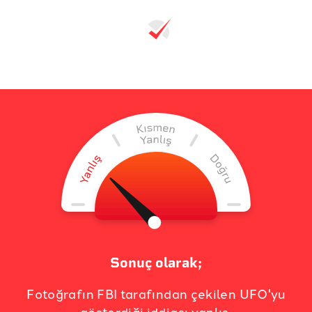
Sonuç olarak;
Fotoğrafın FBI tarafından çekilen UFO'yu
gösterdiği iddiası yanlış.