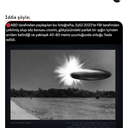
İddia şöyle;