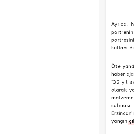
Ayrıca, 
portreni
portres
kullanıldı
Öte yand
haber aja
“35 yıl 
olarak y
malzemele
solması 
Erzincan
yangın
ç