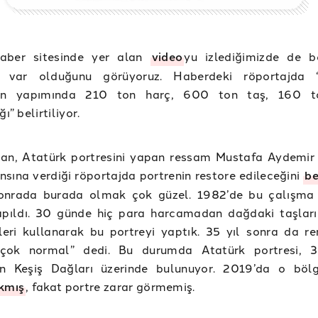
haber sitesinde yer alan
video
yu izlediğimizde de b
n var olduğunu görüyoruz. Haberdeki röportajda “
inin yapımında 210 ton harç, 600 ton taş, 160 
ğı” belirtiliyor.
an, Atatürk portresini yapan ressam Mustafa Aydemir
nsına verdiği röportajda portrenin restore edileceğini
be
sonrada burada olmak çok güzel. 1982’de bu çalışma
apıldı. 30 günde hiç para harcamadan dağdaki taşları
ri kullanarak bu portreyi yaptık. 35 yıl sonra da ren
çok normal” dedi. Bu durumda Atatürk portresi, 38
’ın Keşiş Dağları üzerinde bulunuyor. 2019’da o böl
ıkmış
, fakat portre zarar görmemiş.