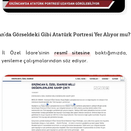
an’da Görseldeki Gibi Atatürk Portresi Yer Alıyor mu?
 İl Özel İdare’sinin
resmî sitesine
baktığımızda, 
i yenileme çalışmalarından söz ediyor.