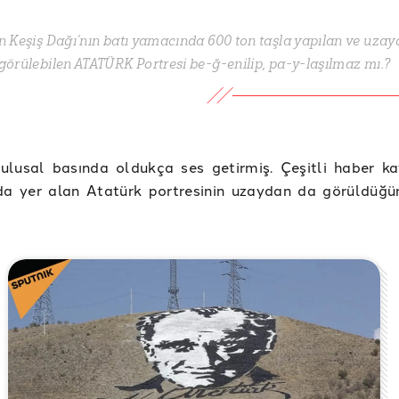
n Keşiş Dağı’nın batı yamacında 600 ton taşla yapılan ve uza
görülebilen ATATÜRK Portresi be-ğ-enilip, pa-y-laşılmaz mı.?
ulusal basında oldukça ses getirmiş. Çeşitli haber ka
’da yer alan Atatürk portresinin uzaydan da görüldüğ