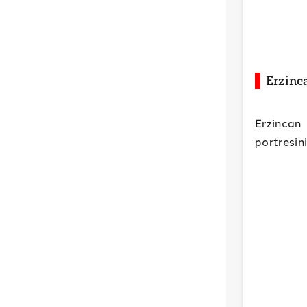
Erzinc
Erzincan
portresin