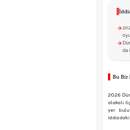
İdd
202
oyu
Dün
da 
Bu Bir
2026 Dün
alakalı i
yer bulu
iddiadaki