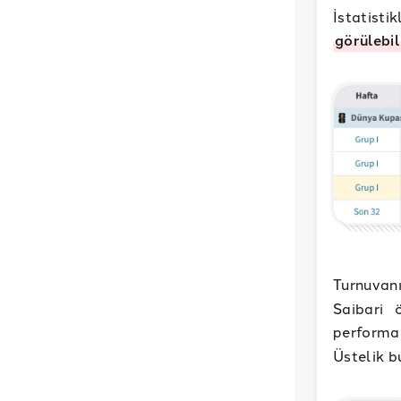
İstatist
görülebil
Turnuvan
Saibari 
performan
Üstelik b