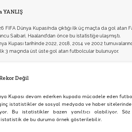
ia YANLIŞ
6 FIFA Dünya Kupası’nda çıktığı ilk üç maçta da gol atan Fa
ncu Saibari, Haaland’dan önce bu istatistiğe ulaşmıştı.
ya Kupası tarihinde 2022, 2018, 2014 ve 2002 turnuvaların
ilk 3 maçında üst üste gol atan futbolcular bulunuyor.
 Rekor Değil
ya Kupası devam ederken kupada mücadele eden futbo
lginç istatistikler de sosyal medyada ve haber sitelerind
yor. Bu istatistikler bazen yanıltıcı olabiliyor. Sö
 istatistik de bu duruma örnek gösterilebilir.