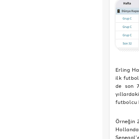
Erling Ha
ilk futbo
de son 7
yıllarda
futbolcu 
Örneğin 
Hollanda
Senegal’e