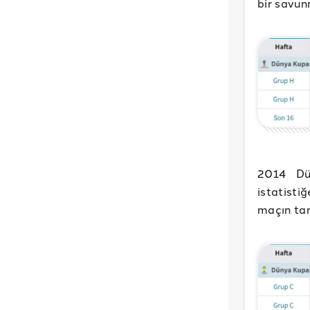
bir savun
2014 Dü
istatisti
maçın t