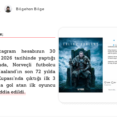
Bilgehan Bilge
e;
stagram hesabının 30
 2026 tarihinde yaptığı
mda, Norveçli futbolcu
Haaland’ın son 72 yılda
upası’nda çıktığı ilk 3
a gol atan ilk oyuncu
ddia edildi.