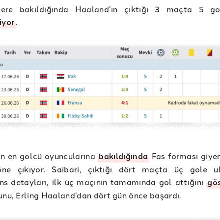
iklere bakıldığında Haaland’ın çıktığı 3 maçta 5 go
iyor
.
ın en golcü oyuncularına
bakıldığında
Fas forması giye
öne çıkıyor. Saibari, çıktığı dört maçta üç gole u
s detayları, ilk üç maçının tamamında gol attığını
gös
unu, Erling Haaland’dan dört gün önce başardı.