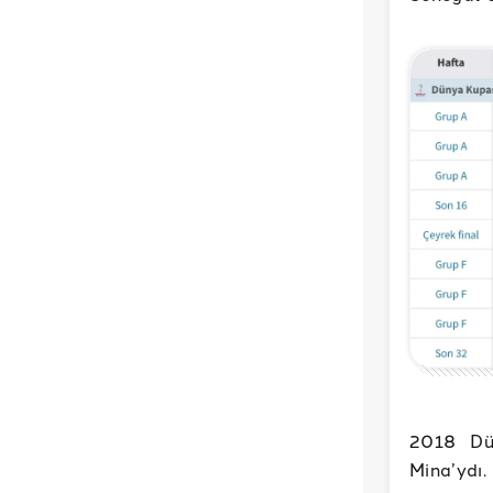
2018 Dün
Mina’ydı.