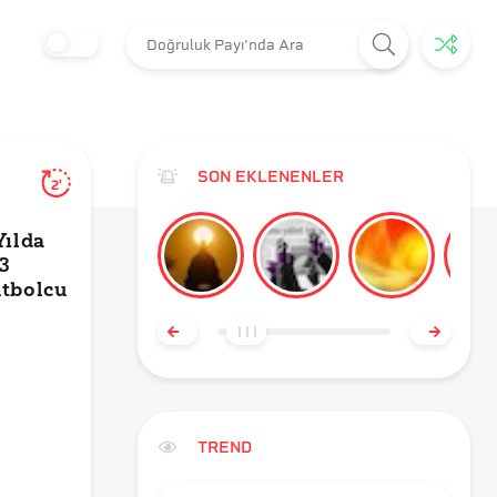
SON EKLENENLER
2'
Yılda
3
utbolcu
TREND