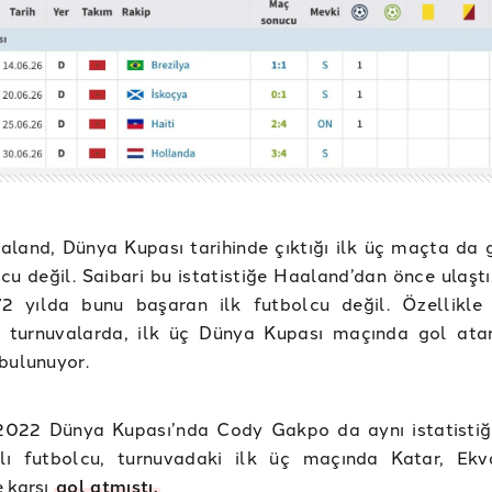
aland, Dünya Kupası tarihinde çıktığı ilk üç maçta da 
lcu değil. Saibari bu istatistiğe Haaland’dan önce ulaştı
2 yılda bunu başaran ilk futbolcu değil. Özellikle
ki turnuvalarda, ilk üç Dünya Kupası maçında gol ata
bulunuyor.
2022 Dünya Kupası’nda Cody Gakpo da aynı istatistiğe
lı futbolcu, turnuvadaki ilk üç maçında Katar, Ek
 karşı
gol atmıştı.