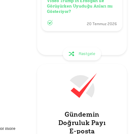
Video Trump’ın Erdoğan ile 
Görüşürken Uyuduğu Anları mı 
Gösteriyor?
20 Temmuz 2026
Rastgele
Gündemin
Doğruluk Payı
for more
E-posta