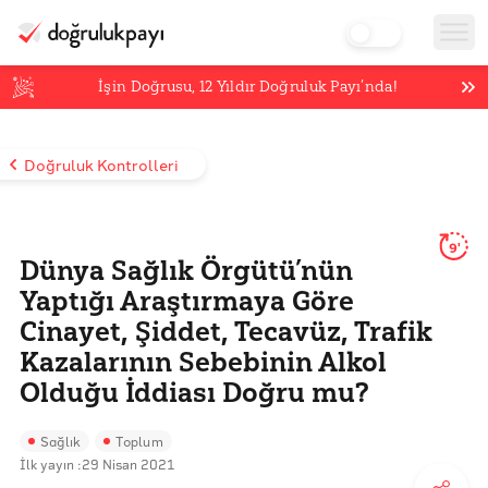
İşin Doğrusu,
12
Yıldır Doğruluk Payı’nda!
Doğruluk Kontrolleri
9'
Dünya Sağlık Örgütü’nün
Yaptığı Araştırmaya Göre
Cinayet, Şiddet, Tecavüz, Trafik
Kazalarının Sebebinin Alkol
Olduğu İddiası Doğru mu?
Sağlık
Toplum
İlk yayın :
29 Nisan 2021