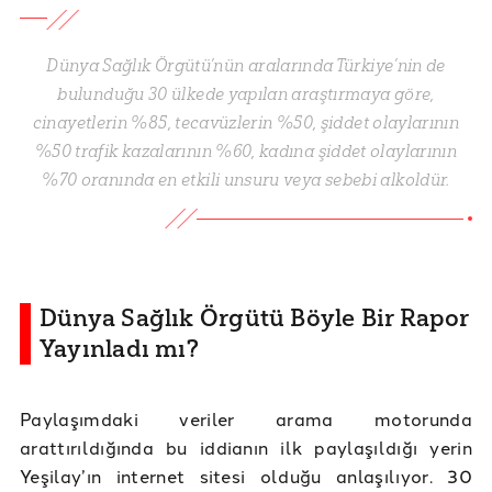
Dünya Sağlık Örgütü’nün aralarında Türkiye’nin de
bulunduğu 30 ülkede yapılan araştırmaya göre,
cinayetlerin %85, tecavüzlerin %50, şiddet olaylarının
%50 trafik kazalarının %60, kadına şiddet olaylarının
%70 oranında en etkili unsuru veya sebebi alkoldür.
Dünya Sağlık Örgütü Böyle Bir Rapor
Yayınladı mı?
Paylaşımdaki veriler arama motorunda
arattırıldığında bu iddianın ilk paylaşıldığı yerin
Yeşilay’ın internet sitesi olduğu anlaşılıyor. 30