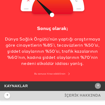
Sonuç olarak;
Dünya Sağlık Örgütü’nün yaptığı araştırmaya
göre cinayetlerin %85’i, tecavüzlerin %50’si,
şiddet olaylarının %50’si, trafik kazalarının
%60’nın, kadına şiddet olaylarının %70’nin
nedeni alkoldür iddiası yanlış.
Bu sonuca itiraz edebilirsin
+
KAYNAKLAR
+
İÇERİK HAKKINDA
İDDİA KAYNAĞI