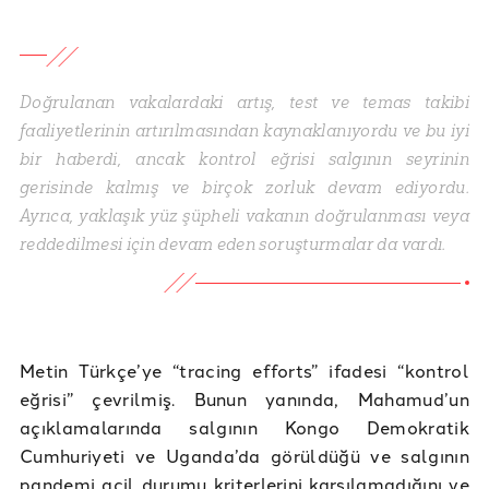
Doğrulanan vakalardaki artış, test ve temas takibi
faaliyetlerinin artırılmasından kaynaklanıyordu ve bu iyi
bir haberdi, ancak kontrol eğrisi salgının seyrinin
gerisinde kalmış ve birçok zorluk devam ediyordu.
Ayrıca, yaklaşık yüz şüpheli vakanın doğrulanması veya
reddedilmesi için devam eden soruşturmalar da vardı.
Metin Türkçe’ye “tracing efforts” ifadesi “kontrol
eğrisi” çevrilmiş. Bunun yanında, Mahamud’un
açıklamalarında salgının Kongo Demokratik
Cumhuriyeti ve Uganda’da görüldüğü ve salgının
pandemi acil durumu kriterlerini karşılamadığını ve