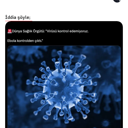
İddia şöyle;