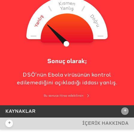
Sonuç olarak;
DSÖ'nün Ebola virüsünün kontrol
edilemediğini açıkladığı iddası yanlış.
Bu sonuca itiraz edebilirsin
+
KAYNAKLAR
+
İÇERİK HAKKINDA
İDDİA KAYNAĞI