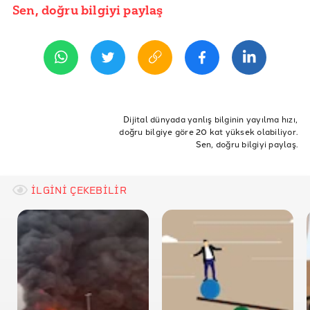
Sen, doğru bilgiyi paylaş
YAYIN TARİHİ
26 Ekim 2020 11:52
REFERANSLAR
AS Roma’nın Ermenistan’a gönderdiği paketler ile ilgili
yaptığı resmi açıklama
ETİKETLER
Cristiano Ronaldo ile ilgili daha önce yanlışlanan
iddialar
destek
Doğruluk Payı
Yardım
Doğrulama
Dijital dünyada yanlış bilginin yayılma hızı,
doğru bilgiye göre 20 kat yüksek olabiliyor.
Azerbaycan
ermenistan
ronaldo
as roma
Sen, doğru bilgiyi paylaş.
açıklaması
azerbaycan halkının yanındayım
müslumanlara yapılan zulmün de farkındayım
İLGİNİ ÇEKEBİLİR