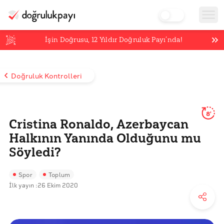
İşin Doğrusu,
12
Yıldır Doğruluk Payı’nda!
Doğruluk Kontrolleri
8'
Cristina Ronaldo, Azerbaycan
Halkının Yanında Olduğunu mu
Söyledi?
Spor
Toplum
İlk yayın :
26 Ekim 2020