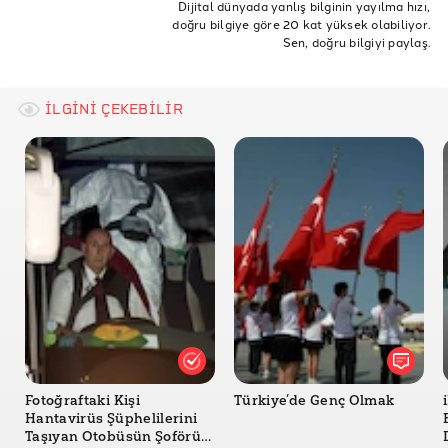
Dijital dünyada yanlış bilginin yayılma hızı,
doğru bilgiye göre 20 kat yüksek olabiliyor.
covid olmayanlara
Merriam-Webster: Covirgin
Sen, doğru bilgiyi paylaş.
Urban Dictionary: Covirginity
News 18: Covirginity (Hintçe Kaynak)
İLGİNİ ÇEKEBİLİR
Urban Dictionary: Content Guidelines
UVA Health: Coronavirus & COVID-19 Glossary of
Terms
Canva: Tebrik Kartı
Fotoğraftaki Kişi
Türkiye’de Genç Olmak
Hantavirüs Şüphelilerini
Taşıyan Otobüsün Şoförü