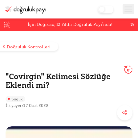
İşin Doğrusu,
12
Yıldır Doğruluk Payı’nda!
Doğruluk Kontrolleri
8'
"Covirgin" Kelimesi Sözlüğe
Eklendi mi?
Sağlık
İlk yayın :
17 Ocak 2022