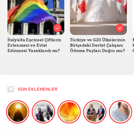
İtalya’da Eşcinsel Çiftlerin
Türkiye ve G20 Ülkelerinin
Evlenmesi ve Evlat
Bütçedeki Devlet Çalışanı
Edinmesi Yasaklandı mı?
Ödeme Payları Doğru mu?
SON EKLENENLER