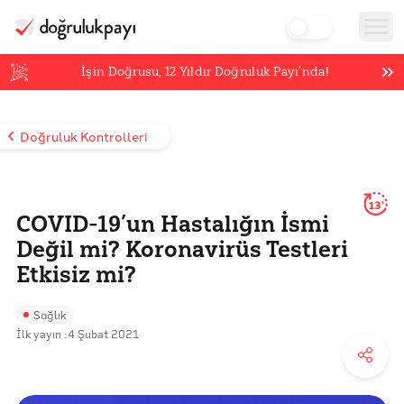
İşin Doğrusu,
12
Yıldır Doğruluk Payı’nda!
Doğruluk Kontrolleri
13'
COVID-19’un Hastalığın İsmi
Değil mi? Koronavirüs Testleri
Etkisiz mi?
Sağlık
İlk yayın :
4 Şubat 2021