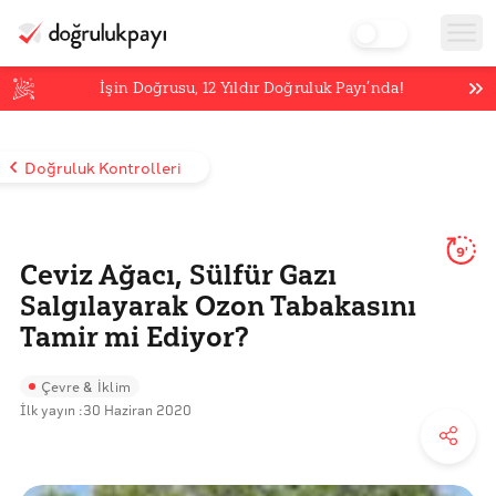
İşin Doğrusu,
12
Yıldır Doğruluk Payı’nda!
Doğruluk Kontrolleri
9'
Ceviz Ağacı, Sülfür Gazı
Salgılayarak Ozon Tabakasını
Tamir mi Ediyor?
Çevre & İklim
İlk yayın :
30 Haziran 2020