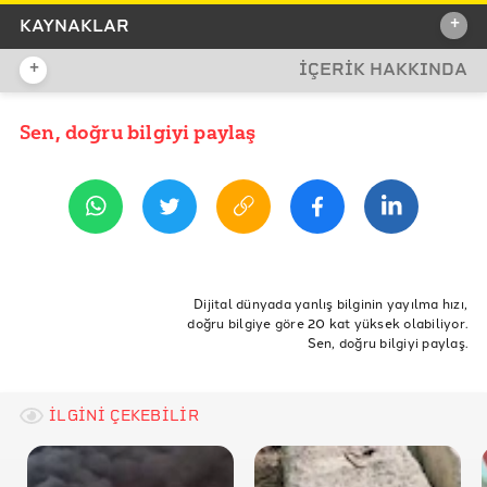
+
KAYNAKLAR
+
İÇERİK HAKKINDA
İDDİA KAYNAĞI
Sen, doğru bilgiyi paylaş
YAYIN TARİHİ
30 Haziran 2020 10:03
REFERANSLAR
İlgili Facebook paylaşımı
Sülfür ve küresel ısınma ile ilgi tartışma ile ilgili bilgi:
ETİKETLER
Sülfürün ozon tabakasına ve atmosfere etkisi ile ilgili
Doğruluk Payı
Doğrulama
verification
ceviz
Dijital dünyada yanlış bilginin yayılma hızı,
bilgi:
doğru bilgiye göre 20 kat yüksek olabiliyor.
ceviz ağacı
sülfür
ozon tabakası
sülfür gazı
Sen, doğru bilgiyi paylaş.
Juglon ve ceviz ağaçlarının etrafında yetişebilecek
bitkiler ile ilgili bilgi:
İLGİNİ ÇEKEBİLİR