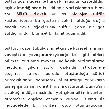
Sülfür gazı ifadesi ile hangi kimyasalın kastedildiği
açık olmadığından bu iddianın yanlışlanması biraz
zor.
Sülfür dioksit
ya da
hidrojen sülfür
kastediliyorsa bu gazların zehirli olduğu doğru
ancak ceviz ağaçlarının sülfür içeren bir gaz
saldığına dair bilimsel bir kanıt bulamadık.
Sülfürün ozon tabakasına etkisi ve küresel ısınmayı
yavaşlatıp yavaşlatamayacağı ile ilgili birkaç
bilimsel tartışma mevcut. Volkanik patlamalarda
meydana çıkan sülfür dioksidin stratosfere
ulaşması sonrası burada oluşturduğu sülfat
parçacıklarına dönüşerek oluşturduğu tabakanın
güneş ışınlarının yansıtılmasını arttırarak Dünya’nın
sıcaklığını düşürmesinden yol çıkan bilim insanları,
atmosfere enjekte etmenin küresel ısınma ile
mücadelede bir yöntem olup olamayacağını