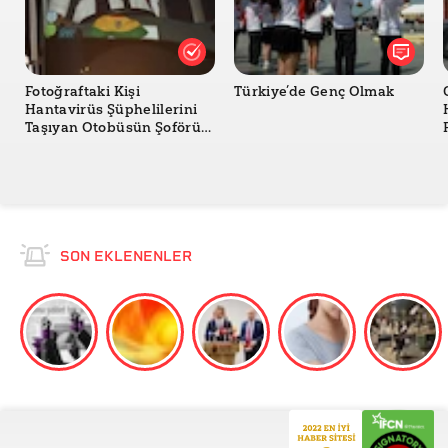
Joe Russo (Twitter)
CNN: Bruce Willis's daughter Scout grateful for
outpouring of support
Fotoğraftaki Kişi
Türkiye’de Genç Olmak
Hantavirüs Şüphelilerini
Taşıyan Otobüsün Şoförü
mü?
SON EKLENENLER