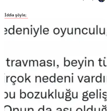
İddia şöyle;