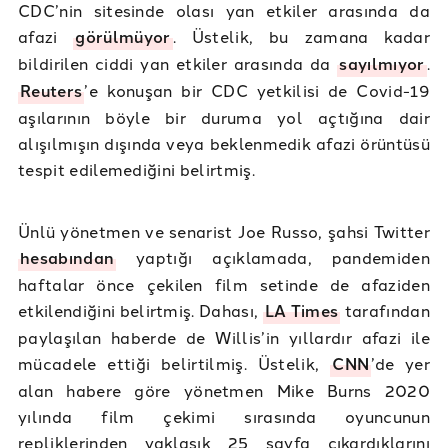
CDC’nin sitesinde olası yan etkiler arasında da
afazi
görülmüyor
. Üstelik, bu zamana kadar
bildirilen ciddi yan etkiler arasında da
sayılmıyor
.
Reuters
’e konuşan bir CDC yetkilisi de Covid-19
aşılarının böyle bir duruma yol açtığına dair
alışılmışın dışında veya beklenmedik afazi örüntüsü
tespit edilemediğini belirtmiş.
Ünlü yönetmen ve senarist Joe Russo, şahsi Twitter
hesabından
yaptığı açıklamada, pandemiden
haftalar önce çekilen film setinde de afaziden
etkilendiğini belirtmiş. Dahası,
LA Times
tarafından
paylaşılan haberde de Willis’in yıllardır afazi ile
mücadele ettiği belirtilmiş. Üstelik,
CNN
’de yer
alan habere göre yönetmen Mike Burns 2020
yılında film çekimi sırasında oyuncunun
repliklerinden yaklaşık 25 sayfa çıkardıklarını