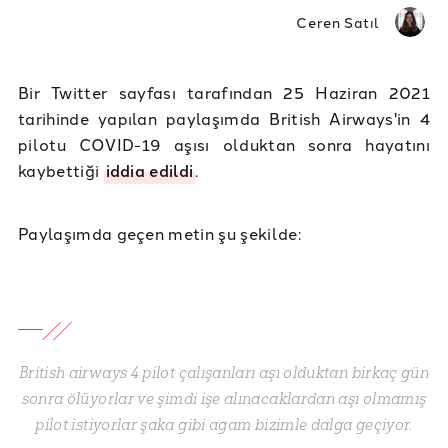
Ceren Satıl
Bir Twitter sayfası tarafından 25 Haziran 2021
tarihinde yapılan paylaşımda British Airways'in 4
pilotu COVID-19 aşısı olduktan sonra hayatını
kaybettiği
iddia edildi
.
Paylaşımda geçen metin şu şekilde:
British airways 4 pilot çalışanları aşı olduktan birkaç gün
sonra ölüyorlar ve şimdi işe alınacaklardan aşı olmamış
pilot istiyorlar şaka gibi agam bizimle dalga geçiyor.