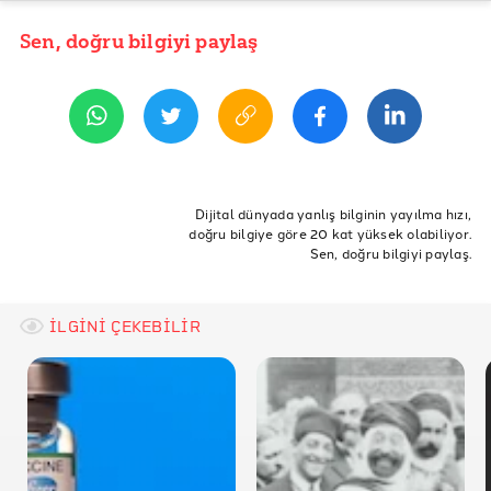
İddia Kaynağı
Sen, doğru bilgiyi paylaş
YAYIN TARİHİ
30 Haziran 2021 11:01
REFERANSLAR
British Airways Resmi Twitter Hesabı
ABC13
ETİKETLER
Politifact
Pilot
aşı
British Airways
Dijital dünyada yanlış bilginin yayılma hızı,
doğru bilgiye göre 20 kat yüksek olabiliyor.
New Valley News
Sen, doğru bilgiyi paylaş.
Snopes
Reuters
İLGİNİ ÇEKEBİLİR