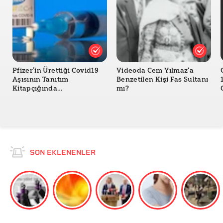
Pfizer’in Ürettiği Covid19
Videoda Cem Yılmaz'a
Aşısının Tanıtım
Benzetilen Kişi Fas Sultanı
Kitapçığında
mı?
Hantavirüsten Yan Etki
Olarak Bahsedildiği Doğru
mu?
SON EKLENENLER