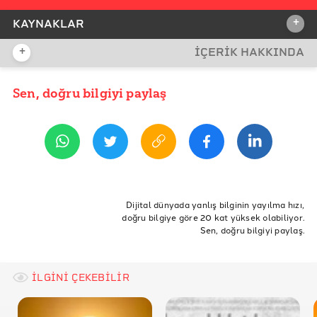
+
KAYNAKLAR
+
İÇERİK HAKKINDA
İDDİA KAYNAĞI
İddia Kaynağı
Sen, doğru bilgiyi paylaş
YAYIN TARİHİ
19 Kasım 2021 07:54
REFERANSLAR
Tissot
Swatch Türkiye
Swatch Türkiye Facebook
Dijital dünyada yanlış bilginin yayılma hızı,
doğru bilgiye göre 20 kat yüksek olabiliyor.
Swatch Türkiye Twitter
Sen, doğru bilgiyi paylaş.
İLGİNİ ÇEKEBİLİR