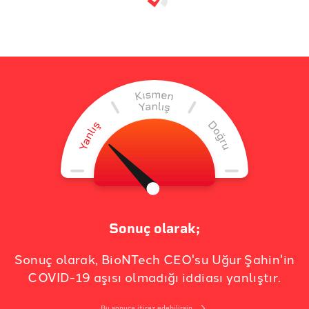
Sonuç olarak;
Sonuç olarak, BioNTech CEO'su Uğur Şahin'in
COVID-19 aşısı olmadığı iddiası yanlıştır.
Bu sonuca itiraz edebilirsin