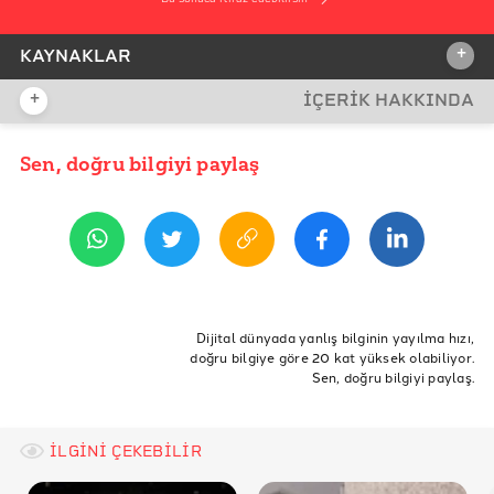
+
KAYNAKLAR
+
İÇERİK HAKKINDA
İDDİA KAYNAĞI
Sen, doğru bilgiyi paylaş
YAYIN TARİHİ
11 Haziran 2021 08:50
REFERANSLAR
İddia Bağlantısı
DW
ETİKETLER
Allgemeine Zeitung
uğur şahin aşı oldu mu?
özlem türeci aşı oldu mu?
Dijital dünyada yanlış bilginin yayılma hızı,
doğru bilgiye göre 20 kat yüksek olabiliyor.
W- German Regulation on Who Gets Vaccine First
Sen, doğru bilgiyi paylaş.
The Times: We developed the Pfizer vaccine, but we're
still worried about Covid (14 Eylül 2021)
İLGİNİ ÇEKEBİLİR
Uğur Şahin Linkedin