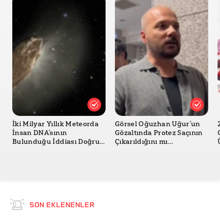
İki Milyar Yıllık Meteorda
Görsel Oğuzhan Uğur’un
İnsan DNA’sının
Gözaltında Protez Saçının
Bulunduğu İddiası Doğru
Çıkarıldığını mı
mu?
Gösteriyor?
SON EKLENENLER