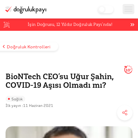
İşin Doğrusu,
12
Yıldır Doğruluk Payı’nda!
Doğruluk Kontrolleri
10'
BioNTech CEO’su Uğur Şahin,
COVID-19 Aşısı Olmadı mı?
Sağlık
İlk yayın :
11 Haziran 2021