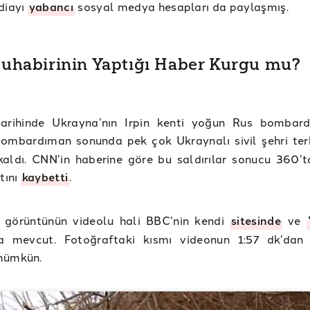
diayı
yabancı
sosyal medya hesapları da paylaşmış.
uhabirinin Yaptığı Haber Kurgu mu?
arihinde Ukrayna’nın Irpin kenti yoğun Rus bombar
Bombardıman sonunda pek çok Ukraynalı sivil şehri te
aldı. CNN’in haberine göre bu saldırılar sonucu 360’t
tını
kaybetti
.
i görüntünün videolu hali BBC’nin kendi
sitesinde
ve
a mevcut. Fotoğraftaki kısmı videonun 1:57 dk’dan 
mümkün.