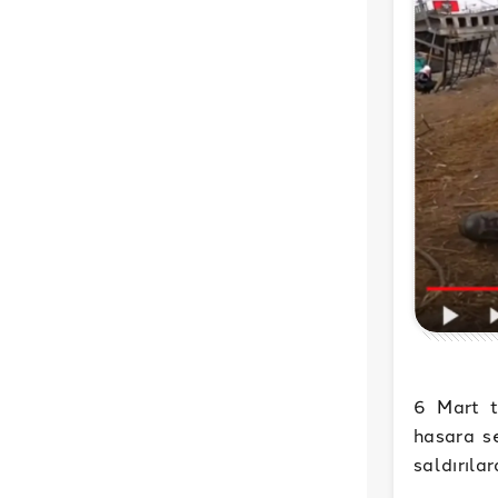
6 Mart t
hasara s
saldırıla