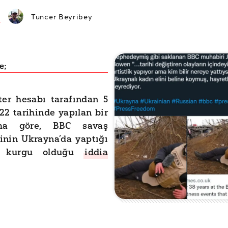
Tuncer Beyribey
e;
ter hesabı tarafından 5
2 tarihinde yapılan bir
ıma göre, BBC savaş
inin Ukrayna’da yaptığı
n kurgu olduğu
iddia