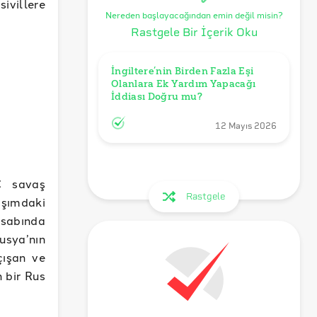
villere
Nereden başlayacağından emin değil misin?
Rastgele Bir İçerik Oku
İngiltere’nin Birden Fazla Eşi 
Olanlara Ek Yardım Yapacağı 
İddiası Doğru mu?
12 Mayıs 2026
C savaş
Rastgele
şımdaki
esabında
usya’nın
çışan ve
n bir Rus