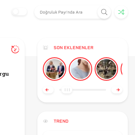
SON EKLENENLER
2'
rgu
TREND