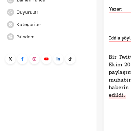
Yazar:
Duyurular
Kategoriler
Gündem
İddia şöyl
Bir Twit
Ekim 202
paylaş
muhabir
haberi
edildi.