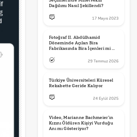
Seçimlerinde Milletvekili 
Dağılımı Nasıl Şekillendi?
17 Mayıs 2023
Fotoğraf II. Abdülhamid 
Döneminde Açılan Bira 
Fabrikasında Bira İçenleri mi 
Gösteriyor?
29 Temmuz 2026
Türkiye Üniversiteleri Küresel 
Rekabette Geride Kalıyor
24 Eylül 2025
Video, Marianne Bachmeier'ın 
Kızını Öldüren Kişiyi Vurduğu 
Anı mı Gösteriyor? 