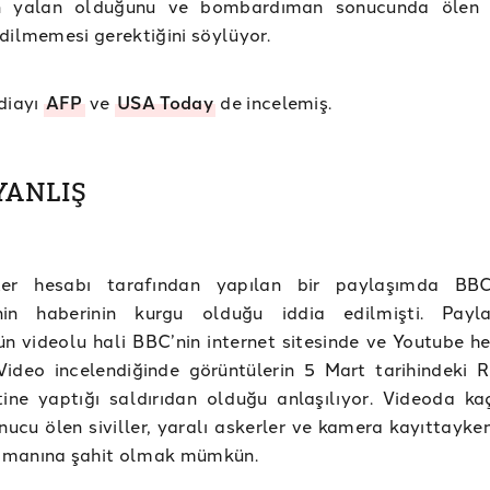
yalan olduğunu ve bombardıman sonucunda ölen si
dilmemesi gerektiğini söylüyor.
diayı
AFP
ve
USA Today
de incelemiş.
 YANLIŞ
ter hesabı tarafından yapılan bir paylaşımda BB
nin haberinin kurgu olduğu iddia edilmişti. Payla
n videolu hali BBC’nin internet sitesinde ve Youtube h
ideo incelendiğinde görüntülerin 5 Mart tarihindeki R
tine yaptığı saldırıdan olduğu anlaşılıyor. Videoda ka
onucu ölen siviller, yaralı askerler ve kamera kayıttayke
manına şahit olmak mümkün.