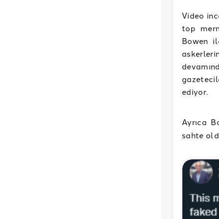
Video inc
top merm
Bowen il
askerler
devamında
gazetecil
ediyor.
Ayrıca 
sahte old