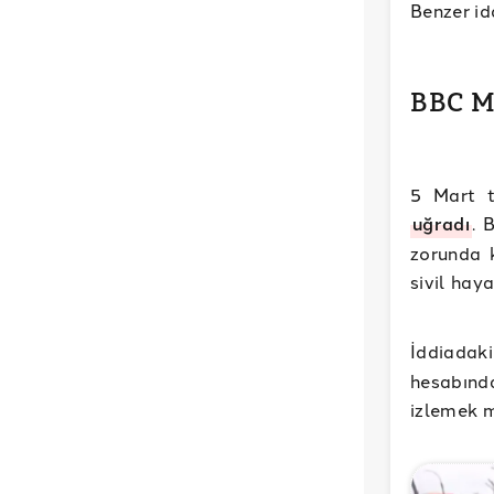
Benzer id
BBC M
5 Mart t
uğradı
. 
zorunda k
sivil haya
İddiadak
hesabınd
izlemek 