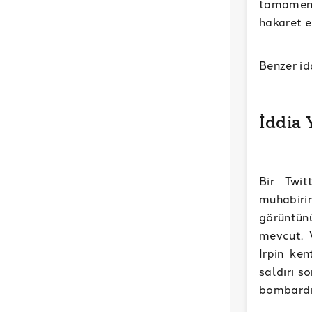
tamamen 
hakaret e
Benzer id
İddia
Bir Twit
muhabiri
görüntünü
mevcut. V
Irpin ken
saldırı s
bombardı