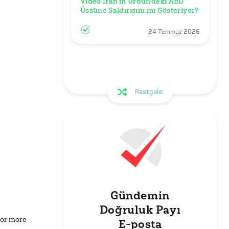
Video İran’ın Ürdün’deki ABD 
Üssüne Saldırısını mı Gösteriyor?
24 Temmuz 2026
Rastgele
Gündemin
Doğruluk Payı
for more
E-posta