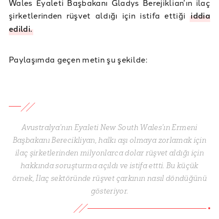
Wales Eyaleti Başbakanı Gladys Berejiklian’ın ilaç
şirketlerinden rüşvet aldığı için istifa ettiği
iddia
edildi.
Paylaşımda geçen metin şu şekilde:
Avustralya'nın Eyaleti New South Wales'ın Ermeni
Başbakanı Berecikliyan, halkı aşı olmaya zorlamak için
ilaç şirketlerinden milyonlarca dolar rüşvet aldığı için
hakkında soruşturma açıldı ve istifa ettti. Bu küçük
örnek, İlaç sektöründe rüşvet çarkının nasıl döndüğünü
gösteriyor.