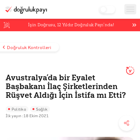
İşin Doğrusu,
12
Yıldır Doğruluk Payı’nda!
Doğruluk Kontrolleri
9'
Avustralya’da bir Eyalet
Başbakanı İlaç Şirketlerinden
Rüşvet Aldığı İçin İstifa mı Etti?
Politika
Sağlık
İlk yayın :
18 Ekim 2021