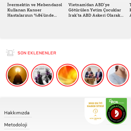
İvermektin ve Mebendazol
Vietnam’dan ABD’ye
Kullanan Kanser
Götürülen Yetim Çocuklar
Hastalarının %84’ünde
Irak’ta ABD Askeri Olarak
Hastalığın Gerilediği
Savaştı mı?
İddiası Doğru mu?
SON EKLENENLER
Hakkımızda
Metodoloji