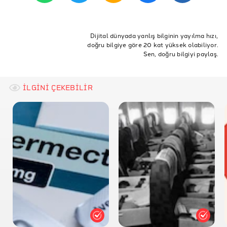
ICAC
ETİKETLER
ABC: Why Gladys Berejiklian resigned: Everything you
Rüşvet
Avustralya
ilaç şirketi
Dijital dünyada yanlış bilginin yayılma hızı,
need to know about ICAC inquiry into the departing
doğru bilgiye göre 20 kat yüksek olabiliyor.
NSW Premier
Sen, doğru bilgiyi paylaş.
İLGİNİ ÇEKEBİLİR