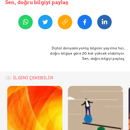
İddia Bağlantısı
Sen, doğru bilgiyi paylaş
YAYIN TARİHİ
2 Ağustos 2024 13:01
REFERANSLAR
Times - Government-backed ‘digital IDs’ to let people
open bank accounts
ETİKETLER
UK Government - Digital identity and attributes
consultation
teknoloji
Avrupa
birleşik krallık
e-devlet
Dijital dünyada yanlış bilginin yayılma hızı,
doğru bilgiye göre 20 kat yüksek olabiliyor.
dijital kimlik
karbon ayak izi
Sen, doğru bilgiyi paylaş.
İLGİNİ ÇEKEBİLİR