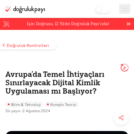
İşin Doğrusu,
12
Yıldır Doğruluk Payı’nda!
Doğruluk Kontrolleri
2'
Avrupa’da Temel İhtiyaçları
Sınırlayacak Dijital Kimlik
Uygulaması mı Başlıyor?
Bilim & Teknoloji
Komplo Teorisi
İlk yayın :
2 Ağustos 2024