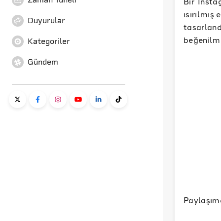
Bir Inst
ısırılmış
Duyurular
tasarlan
beğenilmi
Kategoriler
Gündem
Paylaşımd