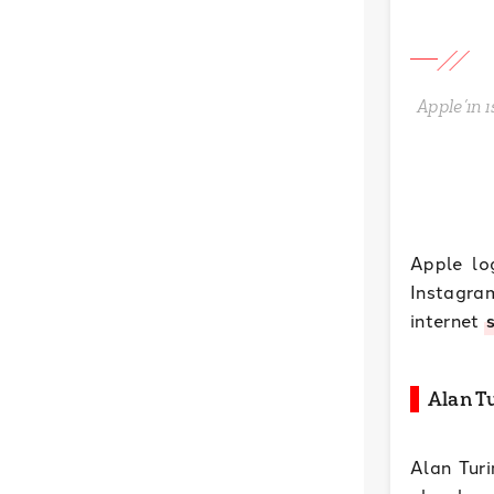
Apple’ın 
Apple log
Instagra
internet
Alan T
Alan Turi