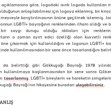
 açıklamasına göre, logodaki ısırık logoda kullanılan 
olduğunun anlaşılabilmesi için logoya eklenmiş, bir kira
 meyveyle karıştırılmasının önüne geçilmek istenmiş. Ja
gonnun LGBTİ+ bayrağının renklerinden ilham aldığı ve 
 bir saygı duruşu olduğu iddiaları için renkleri
rların o zaman ayırt edici özelliği olan kuvvetli ren
i öne çıkarmak için kullanıldığını ve logonun LGBTİ+ ba
çinde kullanılmasından bir sene önce tasarlandığını belir
n da belirttiği gibi Gökkuşağı Bayrağı 1978 yılın
n kullanılmaya başlanmasından bir sene sonra Gilbe
an
tasarlanmış
. LGBTİ+ bireylerin ve hareketin simgeleri
uşağı Bayrağı’nın hikayesine buradan
ulaşabilirsiniz
.
YANLIŞ