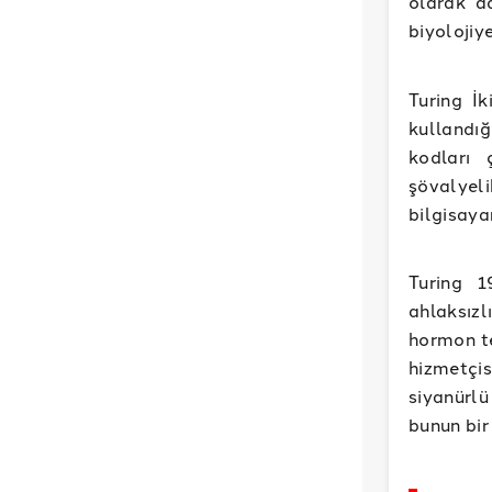
olarak a
biyolojiy
Turing İ
kullandığ
kodları 
şövalyel
bilgisaya
Turing 1
ahlaksızl
hormon te
hizmetçis
siyanürlü
bunun bir