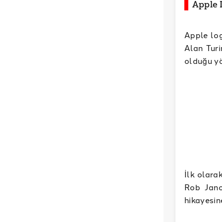
Apple 
Apple log
Alan Turi
olduğu y
İlk olara
Rob Jano
hikayesine