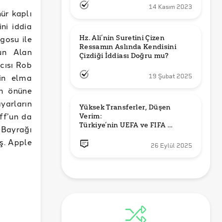
14 Kasım 2023
ür kaplı
ni iddia
gosu ile
Hz. Ali’nin Suretini Çizen 
Ressamın Aslında Kendisini 
un Alan
Çizdiği İddiası Doğru mu?
cısı Rob
in elma
19 Şubat 2025
ın önüne
yarların
Yüksek Transferler, Düşen 
off’un da
Verim: 

Türkiye’nin UEFA ve FIFA 
 Bayrağı
Sıralamalarındaki Yeri
ş. Apple
26 Eylül 2025