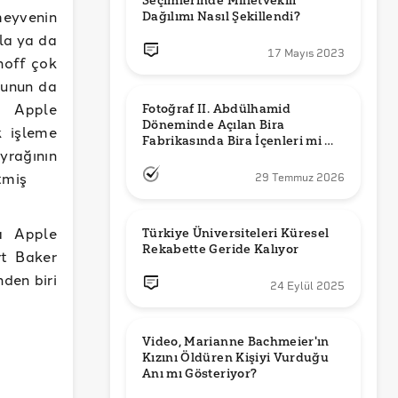
Seçimlerinde Milletvekili 
meyvenin
Dağılımı Nasıl Şekillendi?
zla ya da
17 Mayıs 2023
noff çok
bunun da
n Apple
Fotoğraf II. Abdülhamid 
Döneminde Açılan Bira 
k işleme
Fabrikasında Bira İçenleri mi 
yrağının
Gösteriyor?
tmiş
29 Temmuz 2026
da Apple
Türkiye Üniversiteleri Küresel 
Rekabette Geride Kalıyor
rt Baker
nden biri
24 Eylül 2025
Video, Marianne Bachmeier'ın 
Kızını Öldüren Kişiyi Vurduğu 
Anı mı Gösteriyor? 