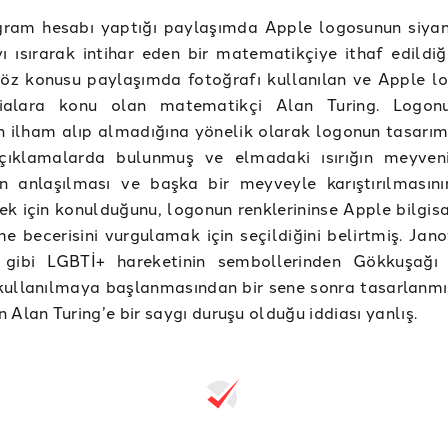
agram hesabı yaptığı paylaşımda Apple logosunun siyan
ı ısırarak intihar eden bir matematikçiye ithaf edildiği
Söz konusu paylaşımda fotoğrafı kullanılan ve Apple lo
ddialara konu olan matematikçi Alan Turing. Logon
n ilham alıp almadığına yönelik olarak logonun tasarım
çıklamalarda bulunmuş ve elmadaki ısırığın meyven
n anlaşılması ve başka bir meyveyle karıştırılmasın
k için konulduğunu, logonun renklerininse Apple bilgisa
me becerisini vurgulamak için seçildiğini belirtmiş. Jan
ği gibi LGBTİ+ hareketinin sembollerinden Gökkuşağı
kullanılmaya başlanmasından bir sene sonra tasarlanmı
 Alan Turing’e bir saygı duruşu olduğu iddiası yanlış.