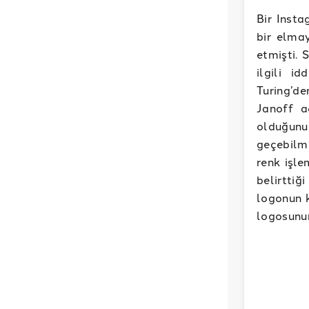
Bir Inst
bir elmay
etmişti. 
ilgili i
Turing’de
Janoff a
olduğunu
geçebilme
renk işle
belirtti
logonun 
logosunun