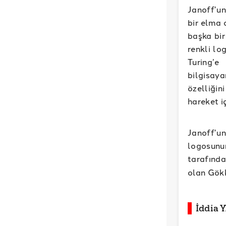
Janoff’un
bir elma 
başka bir
renkli lo
Turing’e
bilgisaya
özelliğin
hareket i
Janoff’u
logosunu
tarafınd
olan Gökk
İddia 