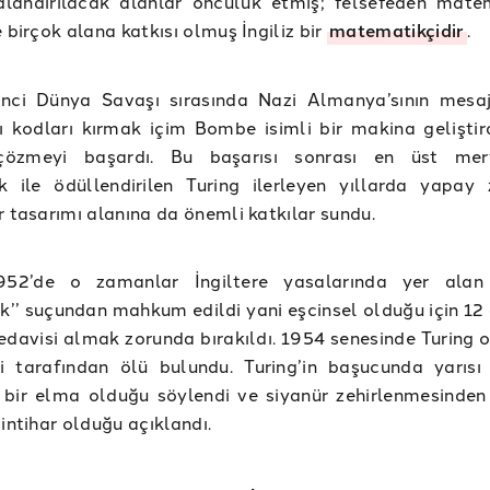
dlandırılacak alanlar öncülük etmiş; felsefeden mate
e birçok alana katkısı olmuş İngiliz bir
matematikçidir
.
kinci Dünya Savaşı sırasında Nazi Almanya’sının mesaj
ı kodları kırmak içim Bombe isimli bir makina geliştir
çözmeyi başardı. Bu başarısı sonrası en üst mer
ik ile ödüllendirilen Turing ilerleyen yıllarda yapay
r tasarımı alanına da önemli katkılar sundu.
952’de o zamanlar İngiltere yasalarında yer alan 
ık’’ suçundan mahkum edildi yani eşcinsel olduğu için 12 
davisi almak zorunda bırakıldı. 1954 senesinde Turing 
i tarafından ölü bulundu. Turing’in başucunda yarısı ı
 bir elma olduğu söylendi ve siyanür zehirlenmesinden
 intihar olduğu açıklandı.