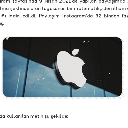
agram sayfasında 9 Nisan 2021’de yapılan paylaşımda 
 elma şeklinde olan logosunun bir matematikçiden ilham 
dığı iddia edildi. Paylaşım Instagram’da 32 binden fa
ş.
a kullanılan metin şu şekilde: