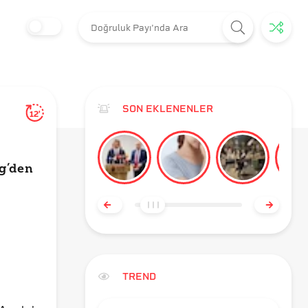
SON EKLENENLER
12'
g’den
TREND