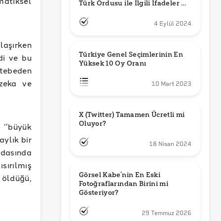
matiksel
Türk Ordusu ile İlgili İfadeler mi 
Kullandı?
4 Eylül 2024
laşırken
Türkiye Genel Seçimlerinin En 
di ve bu
Yüksek 10 Oy Oranı
tebeden
 zeka ve
10 Mart 2023
X (Twitter) Tamamen Ücretli mi 
Oluyor?
‘’büyük
aylık bir
18 Nisan 2024
odasında
sırılmış
Görsel Kabe’nin En Eski 
 öldüğü,
Fotoğraflarından Birini mi 
Gösteriyor?
29 Temmuz 2026