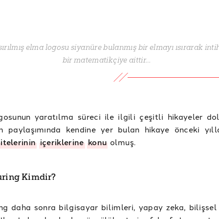
ısırılmış elma logosu siyanüre bulanmış bir elmayı ısırarak int
bir matematikçiye aittir…
osunun yaratılma süreci ile ilgili çeşitli hikayeler do
m paylaşımında kendine yer bulan hikaye önceki yıl
sitelerinin
içeriklerine
konu
olmuş.
uring Kimdir?
ng daha sonra bilgisayar bilimleri, yapay zeka, bilişsel