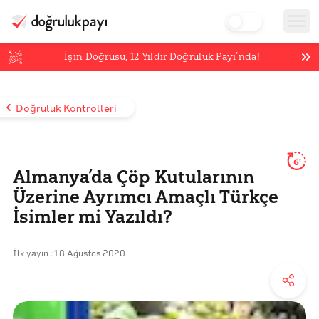
İşin Doğrusu,
12
Yıldır Doğruluk Payı’nda!
Doğruluk Kontrolleri
6'
Almanya’da Çöp Kutularının
Üzerine Ayrımcı Amaçlı Türkçe
İsimler mi Yazıldı?
İlk yayın :
18 Ağustos 2020