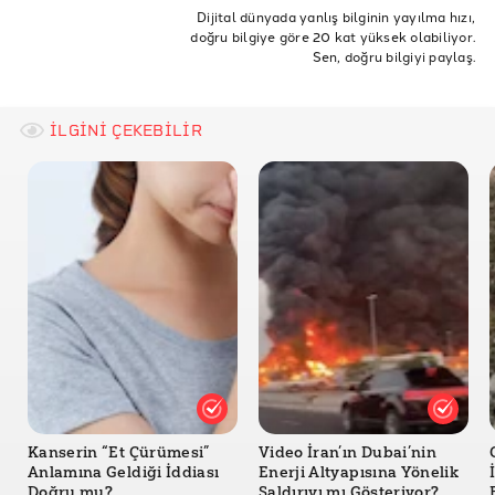
Almanya
Doğruluk Payı
TURK
Doğrulama
Dijital dünyada yanlış bilginin yayılma hızı,
doğru bilgiye göre 20 kat yüksek olabiliyor.
mehmet
türkler
çöp kutusu
yeşiller
melih keser
Sen, doğru bilgiyi paylaş.
ayrımcı
ırkçı
türkçe isimler
çöp kutuları
çöpünü buraya at mehmet
duisburg
mach et mehmet
İLGİNİ ÇEKEBİLİR
Kanserin “Et Çürümesi”
Video İran’ın Dubai’nin
Anlamına Geldiği İddiası
Enerji Altyapısına Yönelik
Doğru mu?
Saldırıyı mı Gösteriyor?