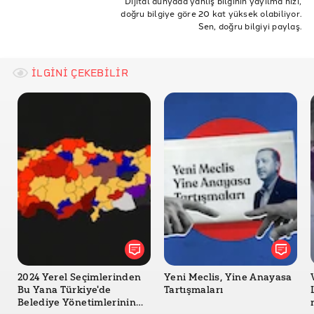
Dijital dünyada yanlış bilginin yayılma hızı,
doğru bilgiye göre 20 kat yüksek olabiliyor.
ak parti hükümeti
babacan
deva partisi
Sen, doğru bilgiyi paylaş.
İLGİNİ ÇEKEBİLİR
2024 Yerel Seçimlerinden
Yeni Meclis, Yine Anayasa
Bu Yana Türkiye'de
Tartışmaları
Belediye Yönetimlerinin