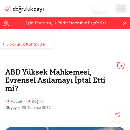
İşin Doğrusu,
12
Yıldır Doğruluk Payı’nda!
Doğruluk Kontrolleri
8'
ABD Yüksek Mahkemesi,
Evrensel Aşılamayı İptal Etti
mi?
Adalet
Sağlık
İlk yayın :
29 Temmuz 2021