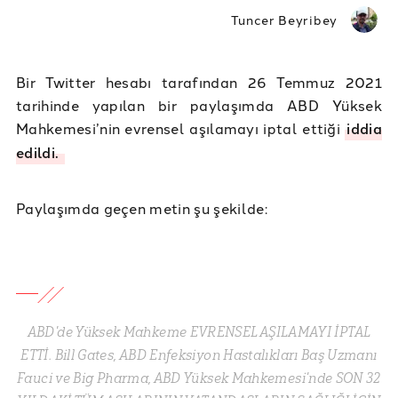
Tuncer Beyribey
Bir Twitter hesabı tarafından 26 Temmuz 2021
tarihinde yapılan bir paylaşımda ABD Yüksek
Mahkemesi’nin evrensel aşılamayı iptal ettiği
iddia
edildi.
Paylaşımda geçen metin şu şekilde:
ABD'de Yüksek Mahkeme EVRENSEL AŞILAMAYI İPTAL
ETTİ. Bill Gates, ABD Enfeksiyon Hastalıkları Baş Uzmanı
Fauci ve Big Pharma, ABD Yüksek Mahkemesi'nde SON 32