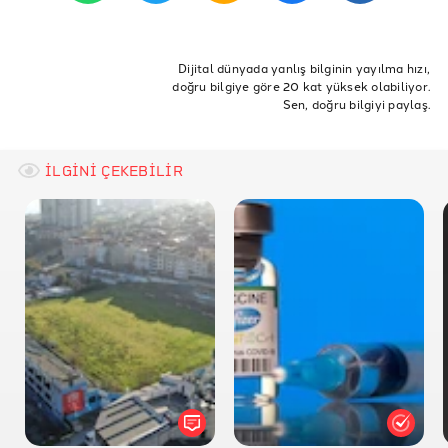
Youtube (WSB-TV)
ETİKETLER
Hapishane
Mahkum
Ceza
aşı
Dijital dünyada yanlış bilginin yayılma hızı,
doğru bilgiye göre 20 kat yüksek olabiliyor.
Sen, doğru bilgiyi paylaş.
İLGİNİ ÇEKEBİLİR