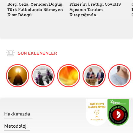
Borç, Ceza, Yeniden Doğuş:
Pfizer’in Ürettiği Covid19
Türk Futbolunda Bitmeyen
Aşısının Tanıtım
Kısır Döngü
Kitapçığında
Hantavirüsten Yan Etki
Olarak Bahsedildiği Doğru
mu?
SON EKLENENLER
Hakkımızda
Metodoloji