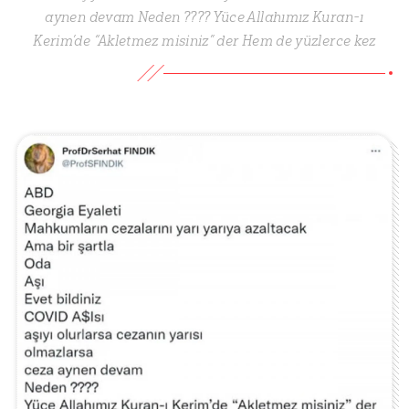
aynen devam Neden ???? Yüce Allahımız Kuran-ı
Kerim’de “Akletmez misiniz” der Hem de yüzlerce kez