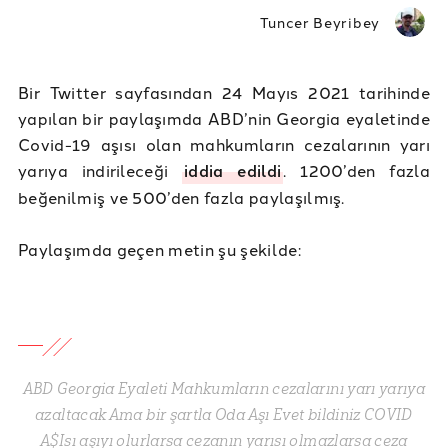
Tuncer Beyribey
Bir Twitter sayfasından 24 Mayıs 2021 tarihinde
yapılan bir paylaşımda ABD’nin Georgia eyaletinde
Covid-19 aşısı olan mahkumların cezalarının yarı
yarıya indirileceği
iddia edildi
. 1200’den fazla
beğenilmiş ve 500’den fazla paylaşılmış.
Paylaşımda geçen metin şu şekilde:
ABD Georgia Eyaleti Mahkumların cezalarını yarı yarıya
azaltacak Ama bir şartla Oda Aşı Evet bildiniz COVID
A$Isı aşıyı olurlarsa cezanın yarısı olmazlarsa ceza