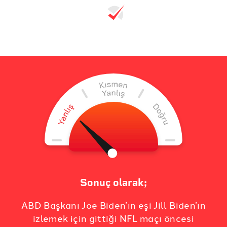
Sonuç olarak;
ABD Başkanı Joe Biden’ın eşi Jill Biden’ın
izlemek için gittiği NFL maçı öncesi