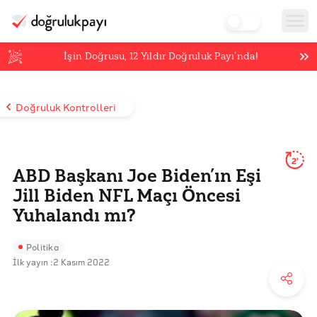
İşin Doğrusu,
12
Yıldır Doğruluk Payı’nda!
Doğruluk Kontrolleri
2'
ABD Başkanı Joe Biden’ın Eşi
Jill Biden NFL Maçı Öncesi
Yuhalandı mı?
Politika
İlk yayın :
2 Kasım 2022