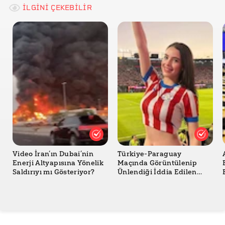
İLGİNİ ÇEKEBİLİR
Youtube: Booing Sounds - Crowd Booing Stadium
Noise - 1 Hour
Reuters
USA Today
Newsweek
Video İran’ın Dubai’nin
Türkiye-Paraguay
Enerji Altyapısına Yönelik
Maçında Görüntülenip
Saldırıyı mı Gösteriyor?
Ünlendiği İddia Edilen
Kadının Türkiye’nin
Kendisine Şans Getirdiğini
Söylediği İddiası Doğru
mu?