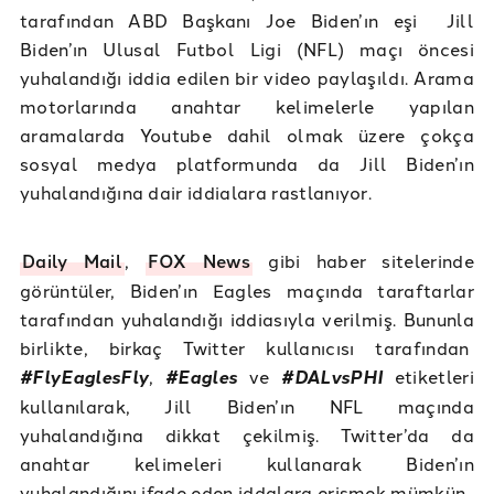
tarafından ABD Başkanı Joe Biden’ın eşi Jill
Biden’ın Ulusal Futbol Ligi (NFL) maçı öncesi
yuhalandığı iddia edilen bir video paylaşıldı. Arama
motorlarında anahtar kelimelerle yapılan
aramalarda Youtube dahil olmak üzere çokça
sosyal medya platformunda da Jill Biden’ın
yuhalandığına dair iddialara rastlanıyor.
Daily Mail
,
FOX News
gibi haber sitelerinde
görüntüler, Biden’ın Eagles maçında taraftarlar
tarafından yuhalandığı iddiasıyla verilmiş. Bununla
birlikte, birkaç Twitter kullanıcısı tarafından
#FlyEaglesFly
,
#Eagles
ve
#DALvsPHI
etiketleri
kullanılarak, Jill Biden’ın NFL maçında
yuhalandığına dikkat çekilmiş. Twitter’da da
anahtar kelimeleri kullanarak Biden’ın
yuhalandığını ifade eden iddalara erişmek mümkün.