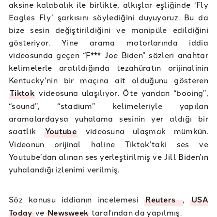
aksine kalabalık ile birlikte, alkışlar eşliğinde ‘Fly
Eagles Fly’ şarkısını söylediğini duyuyoruz. Bu da
bize sesin değiştirildiğini ve manipüle edildiğini
gösteriyor. Yine arama motorlarında iddia
videosunda geçen “F*** Joe Biden” sözleri anahtar
kelimelerle aratıldığında tezahüratın orijinalinin
Kentucky’nin bir maçına ait olduğunu gösteren
Tiktok
videosuna ulaşılıyor. Öte yandan “booing”,
“sound”, “stadium” kelimeleriyle yapılan
aramalardaysa yuhalama sesinin yer aldığı bir
saatlik
Youtube
videosuna ulaşmak mümkün.
Videonun orijinal haline Tiktok’taki ses ve
Youtube’dan alınan ses yerleştirilmiş ve Jill Biden’ın
yuhalandığı izlenimi verilmiş.
Söz konusu iddianın incelemesi
Reuters
,
USA
Today
ve
Newsweek
tarafından da yapılmış.