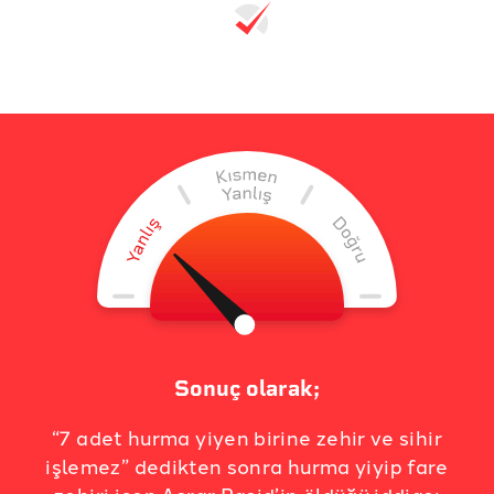
Sonuç olarak;
“7 adet hurma yiyen birine zehir ve sihir
işlemez” dedikten sonra hurma yiyip fare
zehiri içen Asrar Raşid’in öldüğü iddiası