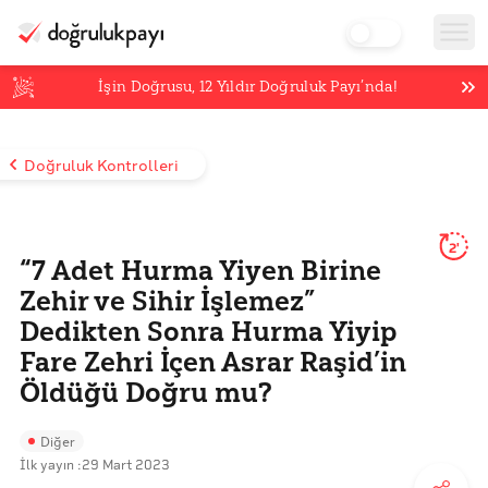
İşin Doğrusu,
12
Yıldır Doğruluk Payı’nda!
Doğruluk Kontrolleri
2'
“7 Adet Hurma Yiyen Birine
Zehir ve Sihir İşlemez”
Dedikten Sonra Hurma Yiyip
Fare Zehri İçen Asrar Raşid’in
Öldüğü Doğru mu?
Diğer
İlk yayın :
29 Mart 2023