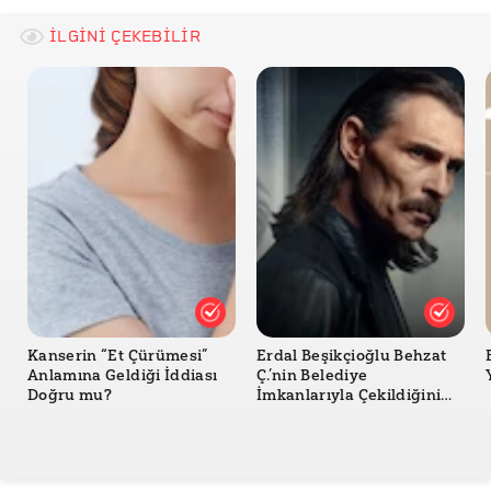
İLGİNİ ÇEKEBİLİR
Kanserin “Et Çürümesi”
Erdal Beşikçioğlu Behzat
Anlamına Geldiği İddiası
Ç.’nin Belediye
Doğru mu?
İmkanlarıyla Çekildiğini
İtiraf Etti mi?