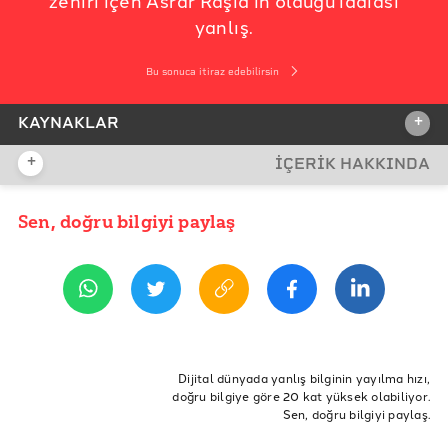
yanlış.
Bu sonuca itiraz edebilirsin
+
KAYNAKLAR
+
İÇERİK HAKKINDA
İDDİA KAYNAĞI
İddia Kaynağı
Sen, doğru bilgiyi paylaş
YAYIN TARİHİ
29 Mart 2023 08:49
REFERANSLAR
YouTube İlgili Münazaranın Tamamı
Şeyh Raşid Twitter
ETİKETLER
öldümü
Şeyh Raşid
hurma
zehirlendi
Dijital dünyada yanlış bilginin yayılma hızı,
doğru bilgiye göre 20 kat yüksek olabiliyor.
7 adet hurma yiyen birine zehir ve sihir işlemez
Asrar Raşid
Sen, doğru bilgiyi paylaş.