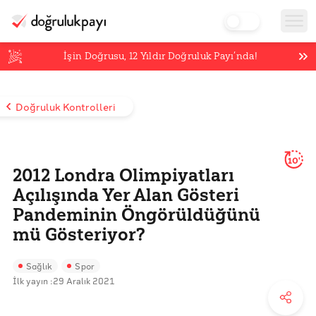
İşin Doğrusu,
12
Yıldır Doğruluk Payı’nda!
Doğruluk Kontrolleri
10'
2012 Londra Olimpiyatları
Açılışında Yer Alan Gösteri
Pandeminin Öngörüldüğünü
mü Gösteriyor?
Sağlık
Spor
İlk yayın :
29 Aralık 2021