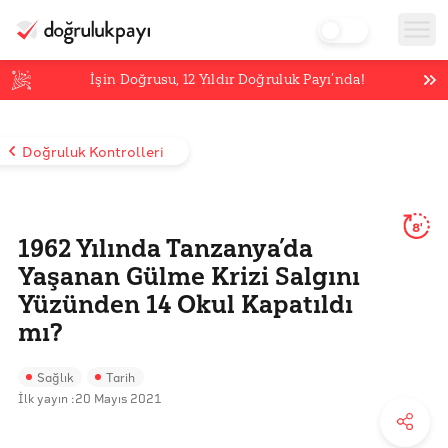
İşin Doğrusu,
12
Yıldır Doğruluk Payı’nda!
Doğruluk Kontrolleri
8'
1962 Yılında Tanzanya’da
Yaşanan Gülme Krizi Salgını
Yüzünden 14 Okul Kapatıldı
mı?
Sağlık
Tarih
İlk yayın :
20 Mayıs 2021