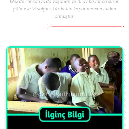
1962’de Tanzanya’da yaşanan ve 18 ay boyunca süren
gülme krizi salgını, 14 okulun kapanmasına neden
olmuştur.