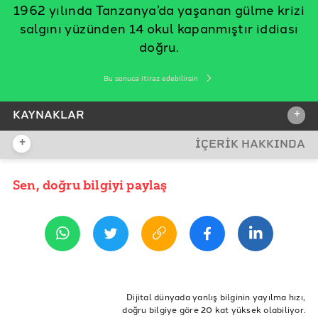
1962 yılında Tanzanya’da yaşanan gülme krizi
salgını yüzünden 14 okul kapanmıştır iddiası
doğru.
Bu sonuca itiraz edebilirsin
+
KAYNAKLAR
+
İÇERİK HAKKINDA
İDDİA KAYNAĞI
İddia Kaynağı
Sen, doğru bilgiyi paylaş
YAYIN TARİHİ
20 Mayıs 2021 13:41
REFERANSLAR
Atlas Obscura, The 1962 Laughter Epidemic of
Tanganyika Was No Joke
ETİKETLER
ChicagoTribune, Examining 1962's 'laughter epidemic'
tanzanya
laughter epidemic
gülme krizi salgını
Dijital dünyada yanlış bilginin yayılma hızı,
Research Gate, The laughter of the 1962 Tanganyika
doğru bilgiye göre 20 kat yüksek olabiliyor.
tangayika laughter epidemic fact check
tangayika epidemic
‘laughter epidemic’