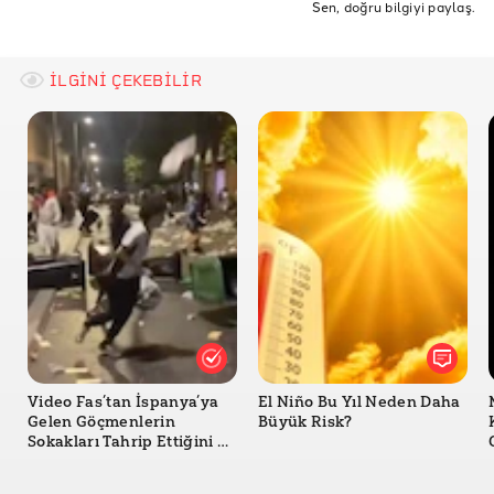
Sen, doğru bilgiyi paylaş.
tanganyika fact check
İLGİNİ ÇEKEBİLİR
Video Fas’tan İspanya’ya
El Niño Bu Yıl Neden Daha
Gelen Göçmenlerin
Büyük Risk?
Sokakları Tahrip Ettiğini mi
Gösteriyor?