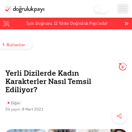
İşin Doğrusu,
12
Yıldır Doğruluk Payı’nda!
Bültenler
6'
Yerli Dizilerde Kadın
Karakterler Nasıl Temsil
Ediliyor?
Diğer
İlk yayın :
8 Mart 2021