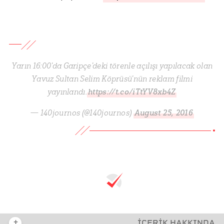
Yarın 16:00'da Garipçe'deki törenle açılışı yapılacak olan
Yavuz Sultan Selim Köprüsü'nün reklam filmi
yayınlandı.
https://t.co/iTtYV8xb4Z
— 140journos (@140journos)
August 25, 2016
+
İÇERİK HAKKINDA