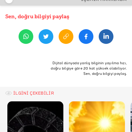
Sen, doğru bilgiyi paylaş
YAYIN TARİHİ
24 Ağustos 2016 21:00
ETİKETLER
Köprü
Üçüncü Köprü
Yavuz Sultan Selim
Dijital dünyada yanlış bilginin yayılma hızı,
doğru bilgiye göre 20 kat yüksek olabiliyor.
Yavuz Sultan Selim Köprüsü
Asma Köprü
En Uzun Köprü
Sen, doğru bilgiyi paylaş.
İLGİNİ ÇEKEBİLİR