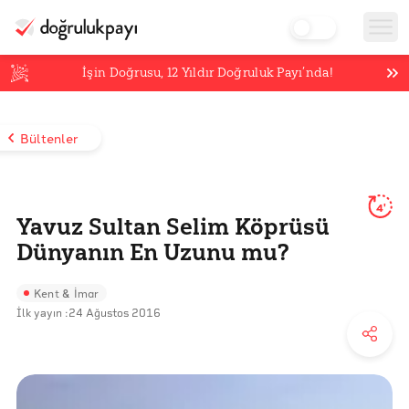
İşin Doğrusu,
12
Yıldır Doğruluk Payı’nda!
Bültenler
4'
Yavuz Sultan Selim Köprüsü
Dünyanın En Uzunu mu?
Kent & İmar
İlk yayın :
24 Ağustos 2016