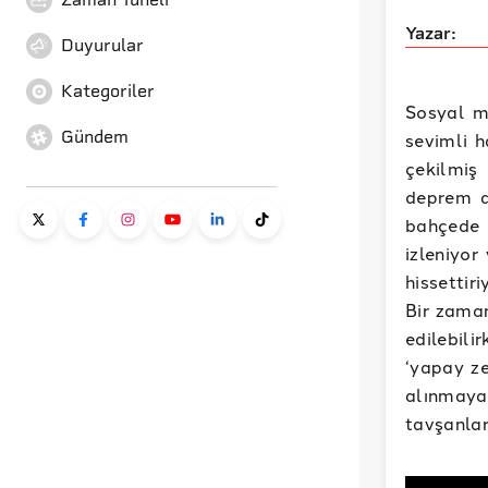
Yazar:
Duyurular
Kategoriler
Sosyal m
Gündem
sevimli h
çekilmiş
deprem a
bahçede 
izleniyor
hissettir
Bir zaman
edilebili
‘yapay ze
alınmaya
tavşanlar