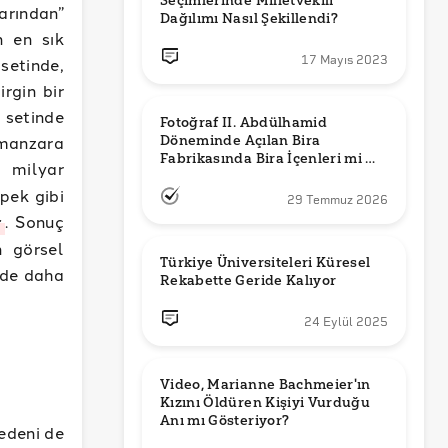
Seçimlerinde Milletvekili 
arından”
Dağılımı Nasıl Şekillendi?
n en sık
17 Mayıs 2023
setinde,
rgin bir
 setinde
Fotoğraf II. Abdülhamid 
 manzara
Döneminde Açılan Bira 
Fabrikasında Bira İçenleri mi 
 milyar
Gösteriyor?
pek gibi
29 Temmuz 2026
r
. Sonuç
n görsel
Türkiye Üniversiteleri Küresel 
 de daha
Rekabette Geride Kalıyor
24 Eylül 2025
Video, Marianne Bachmeier'ın 
Kızını Öldüren Kişiyi Vurduğu 
Anı mı Gösteriyor? 
nedeni de