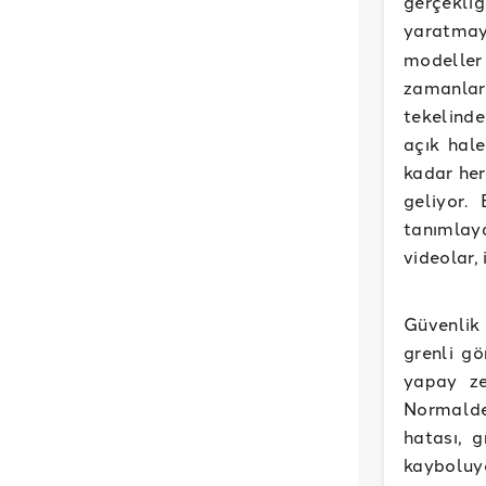
gerçekli
yaratmay
modeller 
zamanlar
tekelinde
açık hale
kadar her
geliyor.
tanımlaya
videolar, 
Güvenlik
grenli gö
yapay ze
Normalde
hatası, 
kayboluyo