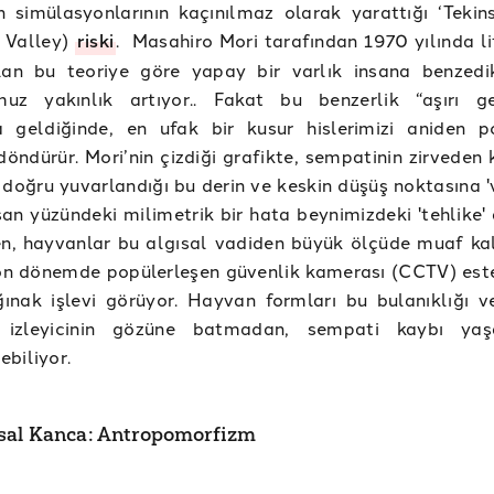
n simülasyonlarının kaçınılmaz olarak yarattığı ‘Tekins
 Valley)
riski
. Masahiro Mori tarafından 1970 yılında li
ılan bu teoriye göre yapay bir varlık insana benzed
uz yakınlık artıyor.. Fakat bu benzerlik “aşırı ge
a geldiğinde, en ufak bir kusur hislerimizi aniden po
döndürür. Mori’nin çizdiği grafikte, sempatinin zirveden
e doğru yuvarlandığı bu derin ve keskin düşüş noktasına '
İnsan yüzündeki milimetrik bir hata beynimizdeki 'tehlike'
en, hayvanlar bu algısal vadiden büyük ölçüde muaf kal
n dönemde popülerleşen güvenlik kamerası (CCTV) estet
ğınak işlevi görüyor. Hayvan formları bu bulanıklığı v
ı izleyicinin gözüne batmadan, sempati kaybı ya
ebiliyor.
al Kanca: Antropomorfizm