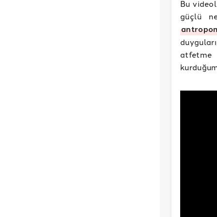
Bu videol
güçlü ne
antropo
duyguları
atfetme
kurduğumu