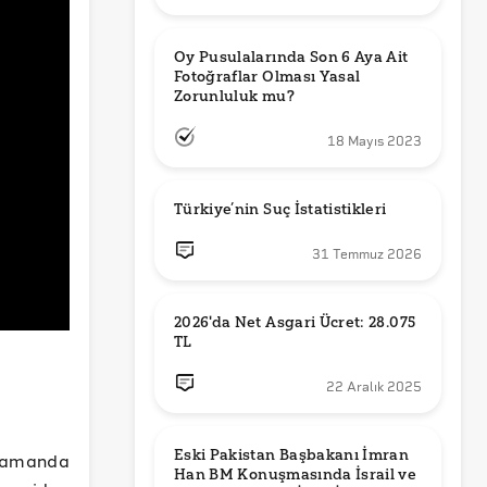
Oy Pusulalarında Son 6 Aya Ait 
Fotoğraflar Olması Yasal 
Zorunluluk mu?
18 Mayıs 2023
Türkiye’nin Suç İstatistikleri
31 Temmuz 2026
2026'da Net Asgari Ücret: 28.075 
TL
22 Aralık 2025
Eski Pakistan Başbakanı İmran 
 zamanda
Han BM Konuşmasında İsrail ve 