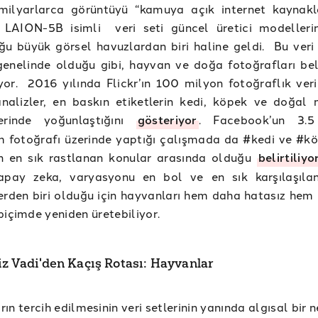
milyarlarca görüntüyü “kamuya açık internet kaynakl
 LAION-5B isimli veri seti güncel üretici modelleri
u büyük görsel havuzlardan biri haline geldi. Bu veri 
genelinde olduğu gibi, hayvan ve doğa fotoğrafları beli
yor. 2016 yılında Flickr’ın 100 milyon fotoğraflık veri
analizler, en baskın etiketlerin kedi, köpek ve doğal
lerinde yoğunlaştığını
gösteriyor
. Facebook’un 3.5
 fotoğrafı üzerinde yaptığı çalışmada da #kedi ve #kö
in en sık rastlanan konular arasında olduğu
belirtiliyo
apay zeka, varyasyonu en bol ve en sık karşılaşıla
erden biri olduğu için hayvanları hem daha hatasız hem
biçimde yeniden üretebiliyor.
iz Vadi'den Kaçış Rotası: Hayvanlar
ın tercih edilmesinin veri setlerinin yanında algısal bir 