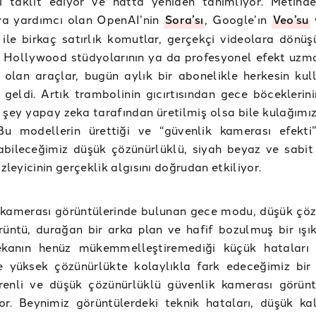
ği taklit ediyor ve hatta yeniden tanımlıyor. Metind
a yardımcı olan OpenAI’nin
Sora’sı
, Google’ın
Veo’su
ile birkaç satırlık komutlar, gerçekçi videolara dönüşü
 Hollywood stüdyolarının ya da profesyonel efekt uzma
 olan araçlar, bugün aylık bir abonelikle herkesin kul
 geldi. Artık trambolinin gıcırtısından gece böceklerini
 şey yapay zeka tarafından üretilmiş olsa bile kulağımı
 Bu modellerin ürettiği ve “güvenlik kamerası efekti
bileceğimiz düşük çözünürlüklü, siyah beyaz ve sabit 
izleyicinin gerçeklik algısını doğrudan etkiliyor.
 kamerası görüntülerinde bulunan gece modu, düşük çöz
rüntü, durağan bir arka plan ve hafif bozulmuş bir ışık
kanın henüz mükemmelleştiremediği küçük hataları g
 yüksek çözünürlükte kolaylıkla fark edeceğimiz bir
grenli ve düşük çözünürlüklü güvenlik kamerası görünt
r. Beynimiz görüntülerdeki teknik hataları, düşük kali