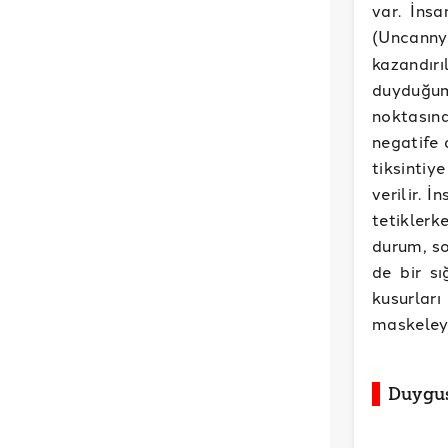
var. İnsa
(Uncanny
kazandır
duyduğum
noktasın
negatife 
tiksintiy
verilir. 
tetiklerk
durum, so
de bir sı
kusurlar
maskeley
Duygus