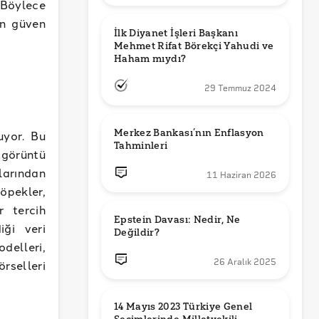
Böylece
an güven
İlk Diyanet İşleri Başkanı 
Mehmet Rifat Börekçi Yahudi ve 
Haham mıydı?
29 Temmuz 2024
Merkez Bankası’nın Enflasyon 
uyor. Bu
Tahminleri
 görüntü
larından
11 Haziran 2026
öpekler,
r tercih
Epstein Davası: Nedir, Ne 
iği veri
Değildir?
delleri,
26 Aralık 2025
rselleri
14 Mayıs 2023 Türkiye Genel 