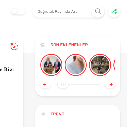
SON EKLENENLER
4'
e Bizi
TREND