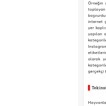
Örneğin 
toplayan
başvurduğ
internet 
yer kaplı
yapılan 
kategori
Instagram
etiketler
olarak y
kategoril
gerçekçi 
Tekins
Hayvanlar