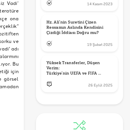
iz Vadi’
14 Kasım 2023
teratüre
ikçe ona
Hz. Ali’nin Suretini Çizen 
rçeklik”
Ressamın Aslında Kendisini 
Çizdiği İddiası Doğru mu?
zitiften
 korku ve
19 Şubat 2025
vadi' adı
 alarmını
Yüksek Transferler, Düşen 
ıyor. Bu
Verim: 

iği için
Türkiye’nin UEFA ve FIFA 
e görsel
Sıralamalarındaki Yeri
şamadan
26 Eylül 2025