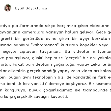
Eylül Büyüktunca
edya platformlarında sıkça karşımıza çıkan videoların
ayvanların kameralara yansıyan halleri geliyor. Gece g
 grenli bir görüntüde evine giren bir ayıyı korkutan 
nında sahibini "kahramanca" kurtaran köpekler veya 
neşeyle zıplayan tavşanlar... Bu videolar milyonl
 ve paylaşılıyor, çünkü hepimize "gerçek" bir anı yakala
iyorlar. Fakat bu videoların çoğunluğu, yapay zeka ile ür
lar ailemizin gerçek sandığı yapay zeka videoları kolay
rken, bugün aynı teknolojinin bizi de kandırdığını fark 
ka beni ilk kez yanılttı’ demeye başlıyoruz. Bir kısmım
n kanguruya, büyük çoğunluğumuz ise trambolinde z
a karşı gerçeklik savaşını kaybetti.