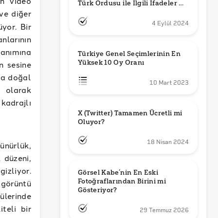
en video
Türk Ordusu ile İlgili İfadeler mi 
Kullandı?
ve diğer
4 Eylül 2024
yor. Bir
nlarının
lanımına
Türkiye Genel Seçimlerinin En 
Yüksek 10 Oy Oranı
n sesine
za doğal
10 Mart 2023
” olarak
kadrajlı
X (Twitter) Tamamen Ücretli mi 
Oluyor?
18 Nisan 2024
ünürlük,
 düzeni,
izliyor.
Görsel Kabe’nin En Eski 
Fotoğraflarından Birini mi 
 görüntü
Gösteriyor?
ülerinde
teli bir
29 Temmuz 2026