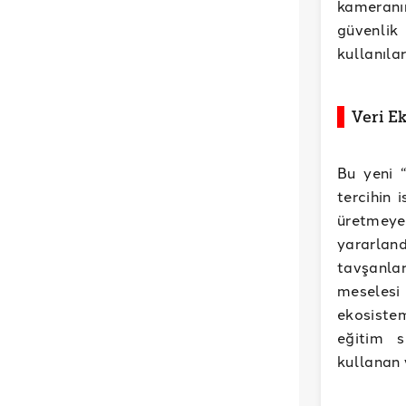
kameran
güvenlik
kullanılar
Veri E
Bu yeni “
tercihin 
üretmeye
yararland
tavşanla
meselesi
ekosiste
eğitim s
kullanan 