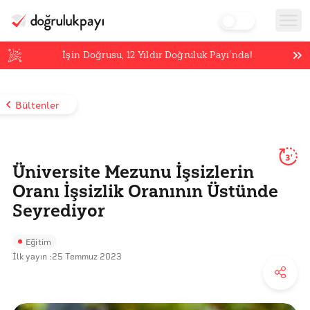
İşin Doğrusu,
12
Yıldır Doğruluk Payı’nda!
Bültenler
3'
Üniversite Mezunu İşsizlerin
Oranı İşsizlik Oranının Üstünde
Seyrediyor
Eğitim
İlk yayın :
25 Temmuz 2023