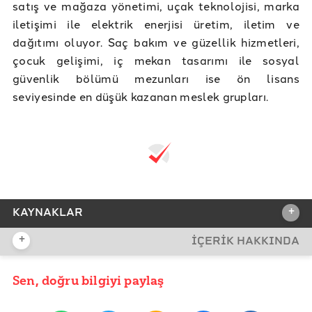
satış ve mağaza yönetimi, uçak teknolojisi, marka
iletişimi ile elektrik enerjisi üretim, iletim ve
dağıtımı oluyor. Saç bakım ve güzellik hizmetleri,
çocuk gelişimi, iç mekan tasarımı ile sosyal
güvenlik bölümü mezunları ise ön lisans
seviyesinde en düşük kazanan meslek grupları.
+
KAYNAKLAR
+
İÇERİK HAKKINDA
REFERANSLAR
TÜİK Yükseköğretim İstihdam Göstergeleri 2022
Sen, doğru bilgiyi paylaş
YAYIN TARİHİ
25 Temmuz 2023 09:51