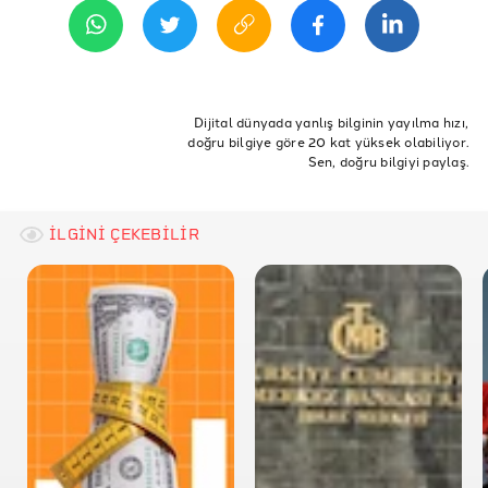
ETİKETLER
işsizlik
istihdam
eğitim
TÜİK
Üniversite
Dijital dünyada yanlış bilginin yayılma hızı,
doğru bilgiye göre 20 kat yüksek olabiliyor.
Sınav
YÖK
Mezun
Mezuniyet
Tercih
YKS
Sen, doğru bilgiyi paylaş.
gösterge
İLGİNİ ÇEKEBİLİR