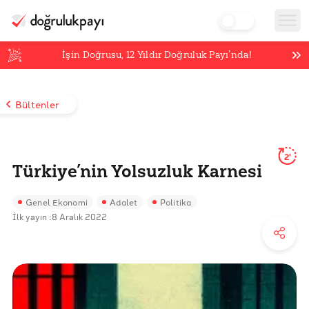
İşin Doğrusu,
12
Yıldır Doğruluk Payı’nda!
Bültenler
2'
Türkiye’nin Yolsuzluk Karnesi
Genel Ekonomi
Adalet
Politika
İlk yayın :
8 Aralık 2022