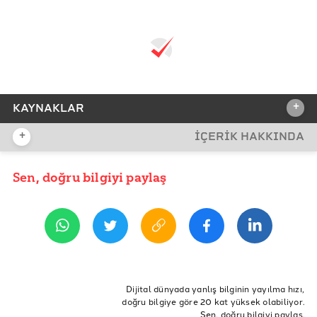
+
KAYNAKLAR
+
İÇERİK HAKKINDA
REFERANSLAR
Corruption and Poverty: A Review of Recent Literature
Sen, doğru bilgiyi paylaş
YAYIN TARİHİ
8 Aralık 2022 11:22
Türk Ceza Kanunu
BM Yolsuzluğa Karşı Sözleşme
Uluslararası Şeffaflık Örgütü: Yolsuzluk Algı Endeksi
ETİKETLER
Uluslararası Şeffaflık Örgütü: Yolsuzluğun İhracı
yolsuzluk
türkiye'de yolsuzluk
yolsuzluğun ihracı
Dijital dünyada yanlış bilginin yayılma hızı,
doğru bilgiye göre 20 kat yüksek olabiliyor.
dünyada yolsuzluk
yolsuzluk sıralaması
Sen, doğru bilgiyi paylaş.