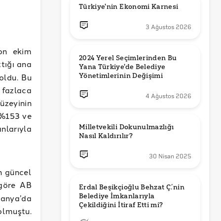
Türkiye'nin Ekonomi Karnesi
3 Ağustos 2026
yon ekim
2024 Yerel Seçimlerinden Bu 
tığı ana
Yana Türkiye'de Belediye 
Yönetimlerinin Değişimi
oldu. Bu
fazlaca
4 Ağustos 2026
zeyinin
 %153 ve
Milletvekili Dokunulmazlığı 
nlarıyla
Nasıl Kaldırılır?
30 Nisan 2025
en güncel
 göre AB
Erdal Beşikçioğlu Behzat Ç.’nin 
Belediye İmkanlarıyla 
vanya’da
olmuştu.