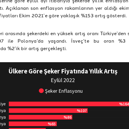
lerine göre eylül ayı itibarıyla şekerde yıllık enflasyo
tı. Açıklanan son enflasyon rakamlarının yer aldığı eki
 fiyatları Ekim 2021’e göre yaklaşık %153 artış gösterdi.
ri arasında şekerdeki en yüksek artış oranı Türkiye’den 
7 ile Polonya’da yaşandı. İsveç’te bu oran %3 
a %2’ik bir artış gerçekleşti.