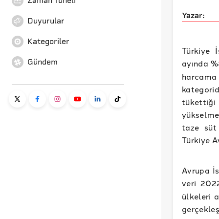
Zaman Tüneli
Yazar:
Duyurular
Kategoriler
Türkiye 
Gündem
ayında %
harcama 
kategori
tükettiğ
yükselmes
taze süt
Türkiye A
Avrupa İs
veri 202
ülkeleri 
gerçekle