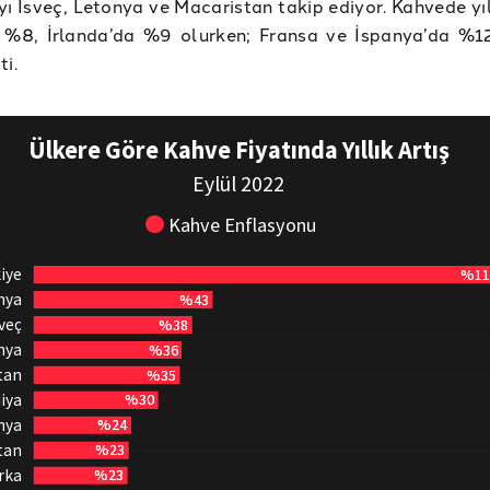
yı İsveç, Letonya ve Macaristan takip ediyor. Kahvede yıl
a %8, İrlanda’da %9 olurken; Fransa ve İspanya’da %1
ti.