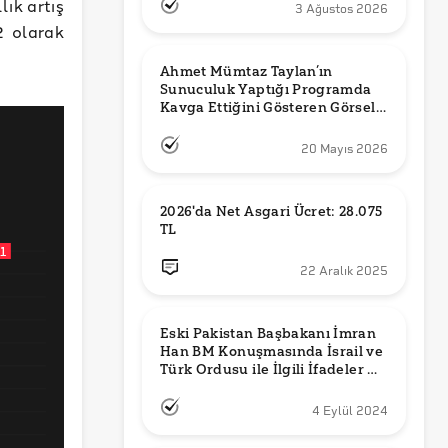
lık artış
3 Ağustos 2026
2 olarak
Ahmet Mümtaz Taylan’ın 
Sunuculuk Yaptığı Programda 
Kavga Ettiğini Gösteren Görsel 
Orijinal mi?
20 Mayıs 2026
2026'da Net Asgari Ücret: 28.075 
TL
22 Aralık 2025
Eski Pakistan Başbakanı İmran 
Han BM Konuşmasında İsrail ve 
Türk Ordusu ile İlgili İfadeler mi 
Kullandı?
4 Eylül 2024