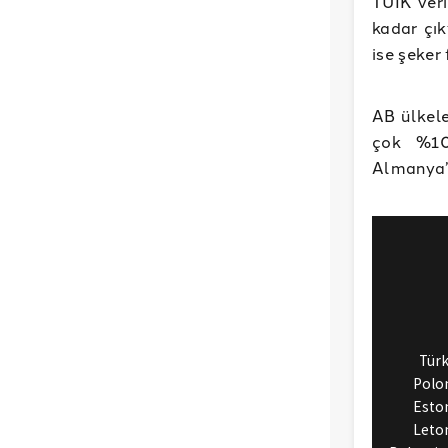
TÜİK veri
kadar çık
ise şeker
AB ülkele
çok %10
Almanya’d