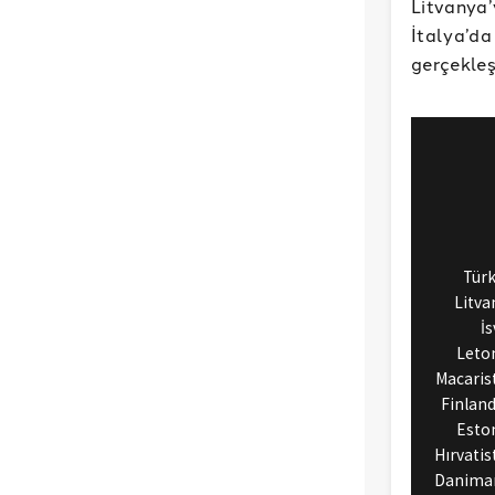
Litvanya’
İtalya’d
gerçekleş