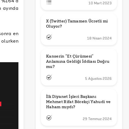
n %164’a
10 Mart 2023
m ayında
X (Twitter) Tamamen Ücretli mi 
Oluyor?
sonra en
18 Nisan 2024
olurken
Kanserin “Et Çürümesi” 
Anlamına Geldiği İddiası Doğru 
mu?
5 Ağustos 2026
İlk Diyanet İşleri Başkanı 
Mehmet Rifat Börekçi Yahudi ve 
Haham mıydı?
29 Temmuz 2024