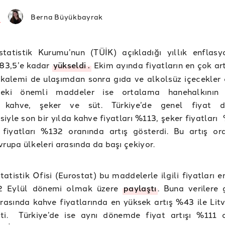
Berna Büyükbayrak
İstatistik Kurumu’nun (TÜİK) açıkladığı yıllık enflas
83,5’e kadar
yükseldi
.
Ekim ayında fiyatların en çok art
kalemi de ulaşımdan sonra gıda ve alkolsüz içecekler 
deki önemli maddeler ise ortalama hanehalkının 
i kahve, şeker ve süt. Türkiye’de genel fiyat dü
iyle son bir yılda kahve fiyatları %113, şeker fiyatları
 fiyatları %132 oranında artış gösterdi. Bu artış ora
vrupa ülkeleri arasında da başı çekiyor.
tatistik Ofisi (Eurostat) bu maddelerle ilgili fiyatları 
2 Eylül dönemi olmak üzere
paylaştı
. Buna verilere
arasında kahve fiyatlarında en yüksek artış %43 ile Lit
şti. Türkiye’de ise aynı dönemde fiyat artışı %111 