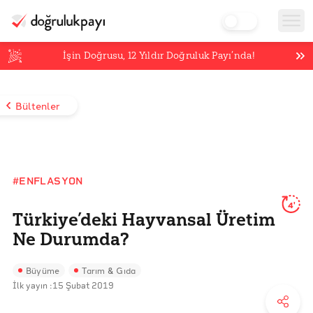
İşin Doğrusu,
12
Yıldır Doğruluk Payı’nda!
Bültenler
#ENFLASYON
4'
Türkiye’deki Hayvansal Üretim
Ne Durumda?
Büyüme
Tarım & Gıda
İlk yayın :
15 Şubat 2019