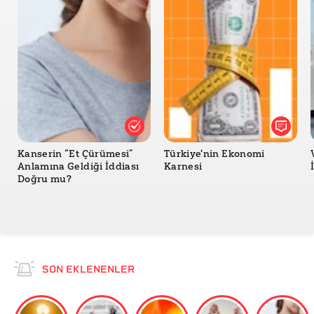
Kanserin “Et Çürümesi”
Türkiye'nin Ekonomi
Anlamına Geldiği İddiası
Karnesi
Doğru mu?
SON EKLENENLER