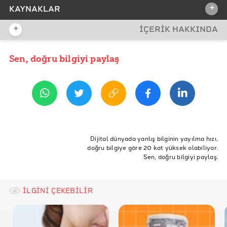
+
KAYNAKLAR
+
İÇERİK HAKKINDA
REFERANSLAR
TÜİK Verileri
Sen, doğru bilgiyi paylaş
YAYIN TARİHİ
15 Şubat 2019 11:28
TÜİK Verileri
ETİKETLER
üretim
tüketim
tarım
enflasyon
Kırmızı Et
Dijital dünyada yanlış bilginin yayılma hızı,
doğru bilgiye göre 20 kat yüksek olabiliyor.
Fiyat
Süt
Hayvancılık
Hayvan
Fiyatlar
et
Sen, doğru bilgiyi paylaş.
yumurta
Tavuk
Zam
İLGİNİ ÇEKEBİLİR