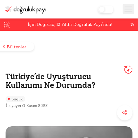
İşin Doğrusu,
12
Yıldır Doğruluk Payı’nda!
Bültenler
4'
Türkiye’de Uyuşturucu
Kullanımı Ne Durumda?
Sağlık
İlk yayın :
1 Kasım 2022