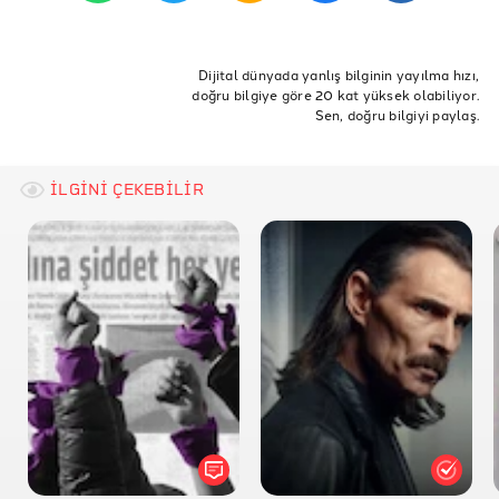
ETİKETLER
uyuşturucu
sağlık
Bakanlık
Kokain
narkotik
Dijital dünyada yanlış bilginin yayılma hızı,
doğru bilgiye göre 20 kat yüksek olabiliyor.
kemalkılıçdaroğlu
süleymansoylu
içişleri
Sen, doğru bilgiyi paylaş.
içişleribakanlığı
metamfetamin
kasım2022
egm
emniyet
emniyetgenelmüdürlüğü
İLGİNİ ÇEKEBİLİR