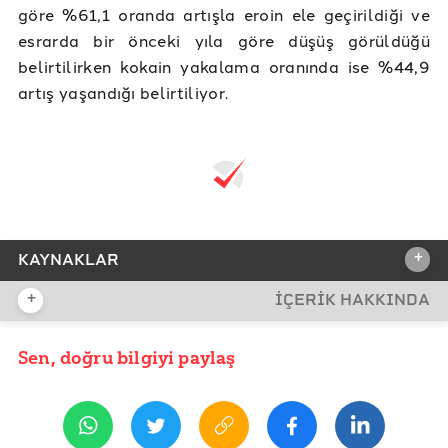
göre %61,1 oranda artışla eroin ele geçirildiği ve
esrarda bir önceki yıla göre düşüş görüldüğü
belirtilirken kokain yakalama oranında ise %44,9
artış yaşandığı belirtiliyor.
+
KAYNAKLAR
+
İÇERİK HAKKINDA
REFERANSLAR
EGM Narkotik Suçlarla Mücadele Dairesi/
Sen, doğru bilgiyi paylaş
YAYIN TARİHİ
“Metamfetamin Türkiye’de ve Dünyada Kullanımı
1 Kasım 2022 13:33
EGM/ Narkolog Madde Kullanıcıları Profil Analizi
T.C. İçişleri Bakanlığı/ Türkiye Uyuşturucu Raporu 2022