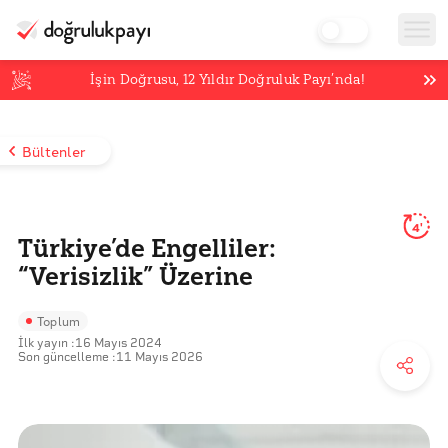
İşin Doğrusu,
12
Yıldır Doğruluk Payı’nda!
Bültenler
4'
Türkiye’de Engelliler:
“Verisizlik” Üzerine
Toplum
İlk yayın :
16 Mayıs 2024
Son güncelleme :
11 Mayıs 2026