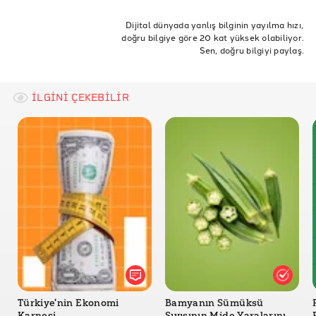
Dünya Bankası GSYH
işsizlik
büyüme
milli gelir
enflasyon
Dolar
Dijital dünyada yanlış bilginin yayılma hızı,
doğru bilgiye göre 20 kat yüksek olabiliyor.
Türk Lirası
Euro
GSYH
Ekonomi Bakanı
Mahfi Eğilmez Geniş Tanımlı İşsizlik
Sen, doğru bilgiyi paylaş.
Makroekonomi
maliye bakanı
TCMB Kurlar
İLGİNİ ÇEKEBİLİR
Türkiye'nin Ekonomi
Bamyanın Sümüksü
Karnesi
Sıvısının Mide Yaralarını