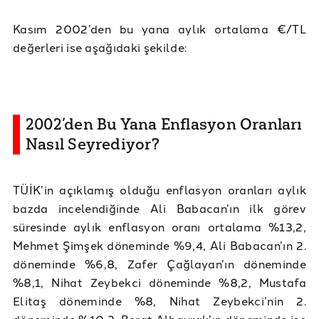
Kasım 2002’den bu yana aylık ortalama €/TL
değerleri ise aşağıdaki şekilde:
2002’den Bu Yana Enflasyon Oranları
Nasıl Seyrediyor?
TÜİK’in açıklamış olduğu enflasyon oranları aylık
bazda incelendiğinde Ali Babacan’ın ilk görev
süresinde aylık enflasyon oranı ortalama %13,2,
Mehmet Şimşek döneminde %9,4, Ali Babacan’ın 2.
döneminde %6,8, Zafer Çağlayan’ın döneminde
%8,1, Nihat Zeybekci döneminde %8,2, Mustafa
Elitaş döneminde %8, Nihat Zeybekci’nin 2.
döneminde %10,3, Berat Albayrak’ın döneminde ise