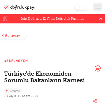
İşin Doğrusu,
12
Yıldır Doğruluk Payı’nda!
Bültenler
#ENFLASYON
10'
Türkiye'de Ekonomiden
Sorumlu Bakanların Karnesi
Büyüme
İlk yayın :
10 Kasım 2020