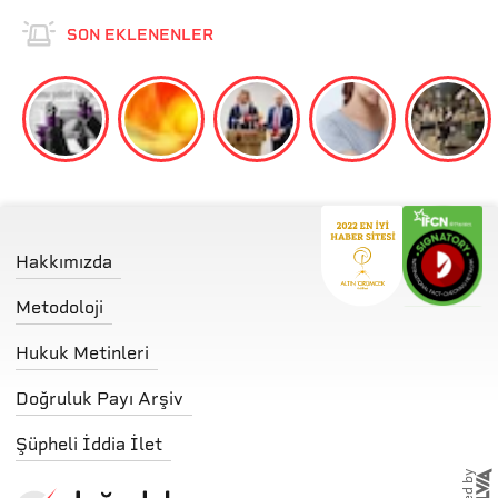
but many don’t understand algorithms
SON EKLENENLER
Reuters - Britain gives websites hosting pornography
until July to enforce age restrictions
Tom's Hardware - UK Steam users must register a
credit card to unlock game titles with adult content —
UK’s Online Safety Act requires blocking minors from
accessing mature content
Reuters - Australian children able to bypass age limit
set by social media platforms, report shows
Hakkımızda
ABC - Six months out from teen social media ban, age-
checking tech mistakes kids for 37-year-olds
Metodoloji
Gizmodo - ‘Death Stranding’ Is Helping UK Users
Bypass Age Verification Laws
Hukuk Metinleri
EFF - Hack of Age Verification Company Shows
Doğruluk Payı Arşiv
Privacy Danger of Social Media Laws
Şüpheli İddia İlet
BBC - As porn sites apply new age checks, will users
hand over personal ID?