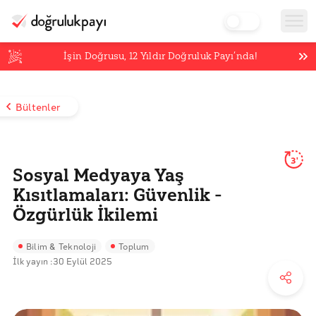
İşin Doğrusu,
12
Yıldır Doğruluk Payı’nda!
Bültenler
3'
Sosyal Medyaya Yaş
Kısıtlamaları: Güvenlik -
Özgürlük İkilemi
Bilim & Teknoloji
Toplum
İlk yayın :
30 Eylül 2025